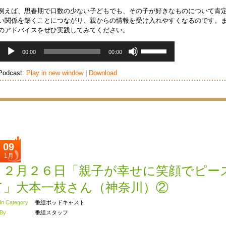
例えば、思春期で口数の少ない子どもでも、その子が好きなものについて肯
い関係を築くことにつながり、親からの情報を受け入れやすくなるのです。
のアドバイスをぜひ実践してみてください。
音
ボ
00:00
00:00
声
リ
プ
ュ
Podcast:
Play in new window
|
Download
レ
ー
ー
ム
ヤ
調
ー
節
に
は
上
下
09
矢
1月
印
１２月２６日「親子が幸せに笑顔でピー
キ
ー
て」大本一枝さん（神奈川）②
を
使
In Category
番組ポッドキャスト
っ
By
番組スタッフ
て