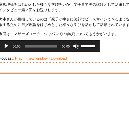
く
選択理論をはじめとした様々な学びをいかして子育て等の講師として活躍し
だ
インタビュー第２回をお送りします。
さ
い。
大本さんが目指しているのは「親子が幸せに笑顔でピースサインできるよう
援するために選択理論をはじめとした様々な学びを活かして活動されていま
今回は、マザーズコーチ・ジャパンでの学びについてもうかがいます。
音
ボ
00:00
00:00
声
リ
プ
ュ
Podcast:
Play in new window
|
Download
レ
ー
ー
ム
ヤ
調
ー
節
に
は
上
下
矢
印
キ
ー
を