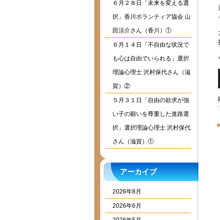
６月２８日「未来を変える選
択」香川ボランティア協会 山
田涼介さん（香川）①
６月１４日「不自由な状況で
も心は自由でいられる」選択
理論心理士 沢村保代さん（滋
賀）②
５月３１日「自由の欲求が強
い子の願いを尊重した進路選
択」選択理論心理士 沢村保代
さん（滋賀）①
アーカイブ
2026年8月
2026年6月