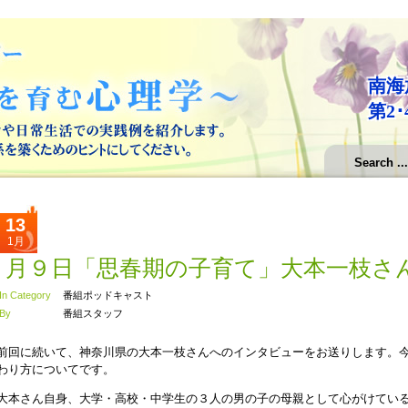
南海
第2･
13
1月
１月９日「思春期の子育て」大本一枝さ
In Category
番組ポッドキャスト
By
番組スタッフ
前回に続いて、神奈川県の大本一枝さんへのインタビューをお送りします。
わり方についてです。
大本さん自身、大学・高校・中学生の３人の男の子の母親として心がけてい