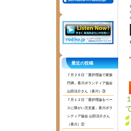
最近の投稿
７月２６日「選択理論で家族
円満」香川ボランティア協会
山田涼介さん（香川）③
７月１２日「選択理論をベー
スに障がい児支援」香川ボラ
ンティア協会 山田涼介さん
（香川）②