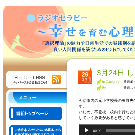
3月24日
26
3月
In Category
番組ポ
By
番組ス
メニュー
今治市内の元小学校長の矢野先
す。
いじめ、不登校、校内非行など
していく必要があると感じてい
音
00:00
声