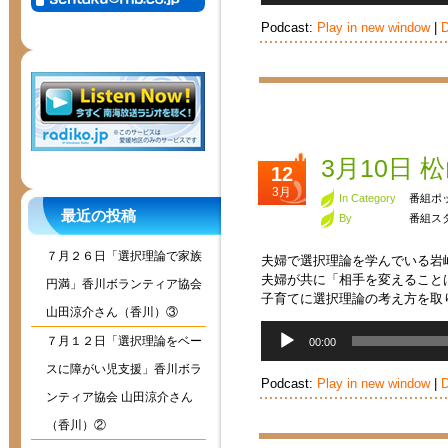
プ
Podcast:
Play in new window
|
D
レ
ー
ヤ
ー
3月10日
12
3月
In Category
番組ポ
最近の投稿
By
番組ス
７月２６日「選択理論で家族
夫婦で選択理論を学んでいる岩
夫婦が共に「相手を変えること
円満」香川ボランティア協会
子育てに選択理論の考え方を取
山田涼介さん（香川）③
音
７月１２日「選択理論をベー
00:00
声
プ
スに障がい児支援」香川ボラ
Podcast:
Play in new window
|
D
レ
ンティア協会 山田涼介さん
ー
ヤ
（香川）②
ー