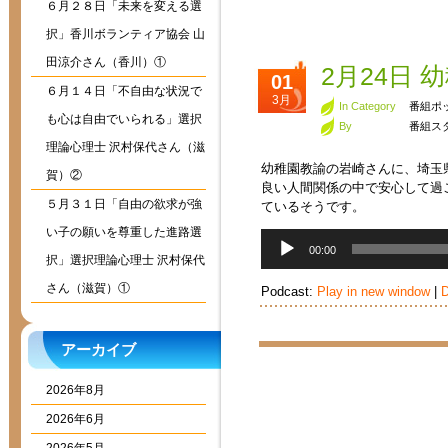
６月２８日「未来を変える選
択」香川ボランティア協会 山
田涼介さん（香川）①
2月24日
01
６月１４日「不自由な状況で
3月
In Category
番組ポ
も心は自由でいられる」選択
By
番組ス
理論心理士 沢村保代さん（滋
幼稚園教諭の岩崎さんに、埼玉
賀）②
良い人間関係の中で安心して過
５月３１日「自由の欲求が強
ているそうです。
い子の願いを尊重した進路選
音
00:00
声
択」選択理論心理士 沢村保代
プ
さん（滋賀）①
Podcast:
Play in new window
|
D
レ
ー
ヤ
アーカイブ
ー
2026年8月
2026年6月