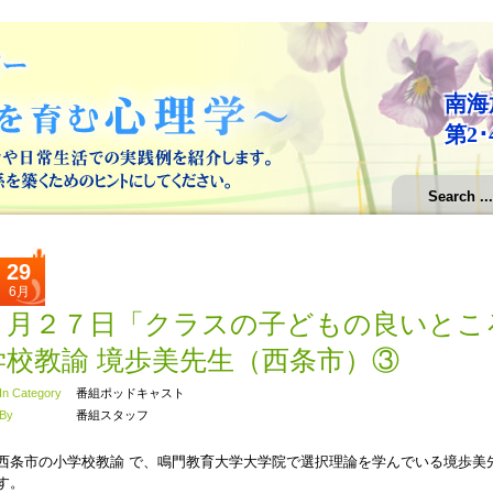
南海
第2･
29
6月
６月２７日「クラスの子どもの良いとこ
学校教諭 境歩美先生（西条市）③
In Category
番組ポッドキャスト
By
番組スタッフ
西条市の小学校教諭 で、鳴門教育大学大学院で選択理論を学んでいる境歩美
す。