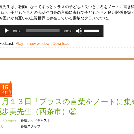
境先生は、教師になってずっとクラスの子どもの良いところをノートに書き
れが、子どもたちとの会話や自身の言動に表れて子どもたちと良い関係を築
お互いがお互いの上質世界に存在している素敵なクラスですね。
音
ボ
00:00
00:00
声
リ
プ
ュ
Podcast:
Play in new window
|
Download
レ
ー
ー
ム
ヤ
調
ー
節
に
は
上
下
15
矢
6月
印
６月１３日「プラスの言葉をノートに集
キ
ー
境歩美先生（西条市）②
を
使
In Category
番組ポッドキャスト
っ
By
番組スタッフ
て