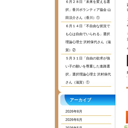
６月２８日「未来を変える選
択」香川ボランティア協会 山
田涼介さん（香川）①
６月１４日「不自由な状況で
も心は自由でいられる」選択
理論心理士 沢村保代さん（滋
賀）②
５月３１日「自由の欲求が強
い子の願いを尊重した進路選
択」選択理論心理士 沢村保代
さん（滋賀）①
アーカイブ
2026年8月
2026年6月