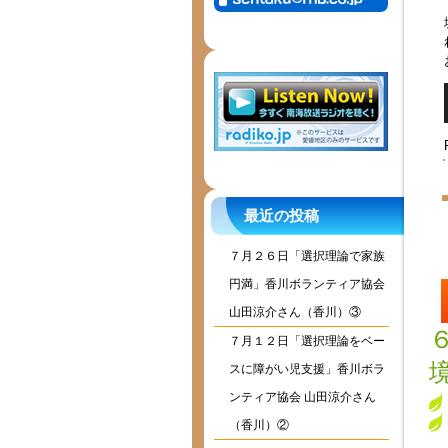
最近の投稿
７月２６日「選択理論で家族
円満」香川ボランティア協会
山田涼介さん（香川）③
７月１２日「選択理論をベー
スに障がい児支援」香川ボラ
ンティア協会 山田涼介さん
（香川）②