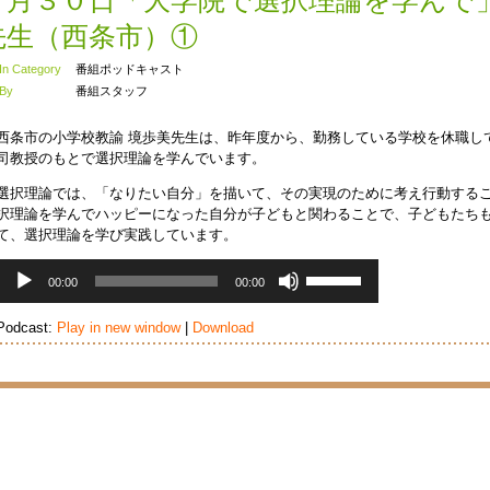
５月３０日「大学院で選択理論を学んで」
ー
先生（西条市）①
を
使
In Category
番組ポッドキャスト
っ
By
番組スタッフ
て
く
西条市の小学校教諭 境歩美先生は、昨年度から、勤務している学校を休職し
だ
司教授のもとで選択理論を学んでいます。
さ
い。
選択理論では、「なりたい自分」を描いて、その実現のために考え行動する
択理論を学んでハッピーになった自分が子どもと関わることで、子どもたち
て、選択理論を学び実践しています。
音
ボ
00:00
00:00
声
リ
プ
ュ
Podcast:
Play in new window
|
Download
レ
ー
ー
ム
ヤ
調
ー
節
に
は
上
下