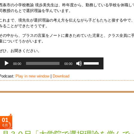
く
西条市の小学校教諭 境歩美先生は、昨年度から、勤務している学校を休職し
だ
司教授のもとで選択理論を学んでいます。
さ
い。
これまで、境先生が選択理論の考え方を伝えながら子どもたちと接する中で
みることができたそうです。
その中から、プラスの言葉をノートに書きためていた児童と、クラス全員に
童についてうかがいます。
ぜひ、お聞きください。
音
ボ
00:00
00:00
声
リ
プ
ュ
Podcast:
Play in new window
|
Download
レ
ー
ー
ム
ヤ
調
ー
節
に
は
上
下
01
矢
6月
印
キ