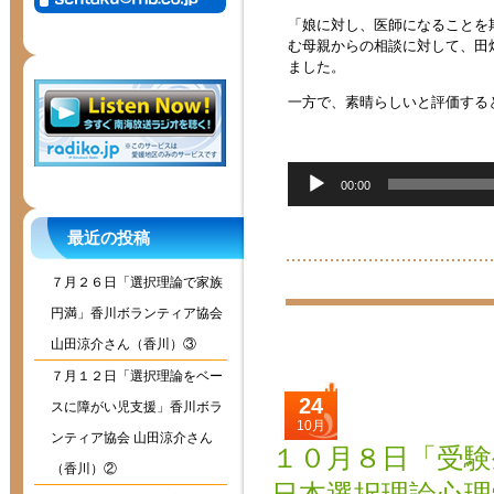
「娘に対し、医師になることを
む母親からの相談に対して、田
ました。
一方で、素晴らしいと評価する
音
00:00
声
プ
レ
最近の投稿
ー
ヤ
７月２６日「選択理論で家族
ー
円満」香川ボランティア協会
山田涼介さん（香川）③
７月１２日「選択理論をベー
24
スに障がい児支援」香川ボラ
10月
ンティア協会 山田涼介さん
１０月８日「受
（香川）②