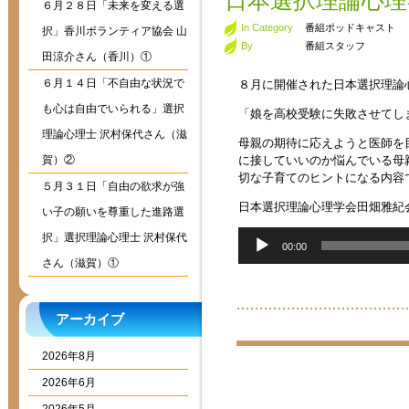
日本選択理論心理
６月２８日「未来を変える選
In Category
番組ポッドキャスト
択」香川ボランティア協会 山
By
番組スタッフ
田涼介さん（香川）①
６月１４日「不自由な状況で
８月に開催された日本選択理論
も心は自由でいられる」選択
「娘を高校受験に失敗させてし
理論心理士 沢村保代さん（滋
母親の期待に応えようと医師を
賀）②
に接していいのか悩んでいる母
切な子育てのヒントになる内容
５月３１日「自由の欲求が強
日本選択理論心理学会田畑雅紀
い子の願いを尊重した進路選
音
択」選択理論心理士 沢村保代
00:00
声
さん（滋賀）①
プ
レ
ー
アーカイブ
ヤ
ー
2026年8月
2026年6月