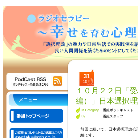
31
10月
１０月２２日「
編）」日本選択理
メニュー
In Category
番組ポッドキャスト
By
番組スタッフ
前回に続いて、日本選択理論心
編です。