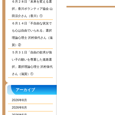
６月２８日「未来を変える選
ヤ
ー
択」香川ボランティア協会 山
田涼介さん（香川）①
６月１４日「不自由な状況で
も心は自由でいられる」選択
理論心理士 沢村保代さん（滋
賀）②
５月３１日「自由の欲求が強
い子の願いを尊重した進路選
択」選択理論心理士 沢村保代
さん（滋賀）①
アーカイブ
2026年8月
2026年6月