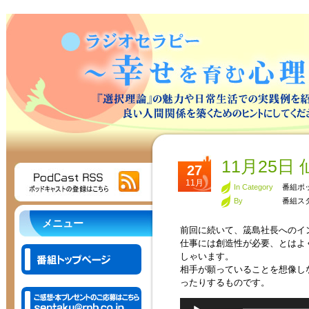
11月25
27
11月
In Category
番組ポ
By
番組ス
メニュー
前回に続いて、筬島社長へのイ
仕事には創造性が必要、とはよ
しゃいます。
相手が願っていることを想像し
ったりするものです。
音