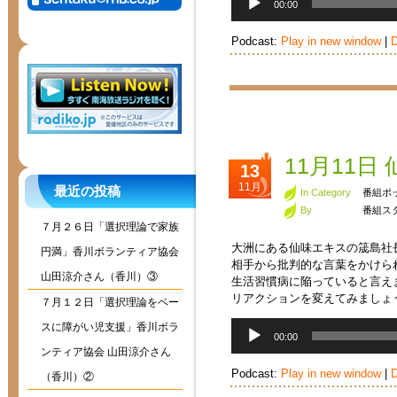
00:00
声
プ
Podcast:
Play in new window
|
D
レ
ー
ヤ
ー
11月11
13
11月
最近の投稿
In Category
番組ポ
By
番組ス
７月２６日「選択理論で家族
大洲にある仙味エキスの筬島社
円満」香川ボランティア協会
相手から批判的な言葉をかけら
山田涼介さん（香川）③
生活習慣病に陥っていると言え
リアクションを変えてみましょ
７月１２日「選択理論をベー
音
スに障がい児支援」香川ボラ
00:00
声
ンティア協会 山田涼介さん
プ
Podcast:
Play in new window
|
D
レ
（香川）②
ー