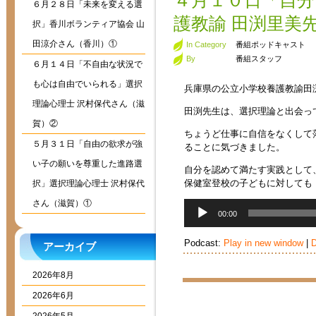
４月１０日「自分
６月２８日「未来を変える選
護教諭 田渕里美
択」香川ボランティア協会 山
田涼介さん（香川）①
In Category
番組ポッドキャスト
By
番組スタッフ
６月１４日「不自由な状況で
も心は自由でいられる」選択
兵庫県の公立小学校養護教諭田
理論心理士 沢村保代さん（滋
田渕先生は、選択理論と出会っ
賀）②
ちょうど仕事に自信をなくして
５月３１日「自由の欲求が強
ることに気づきました。
い子の願いを尊重した進路選
自分を認めて満たす実践として
保健室登校の子どもに対しても
択」選択理論心理士 沢村保代
さん（滋賀）①
音
00:00
声
プ
Podcast:
Play in new window
|
D
レ
アーカイブ
ー
ヤ
2026年8月
ー
2026年6月