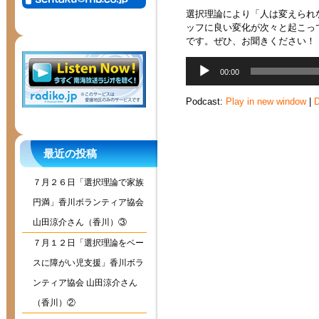
選択理論により「人は変えられ
ッフに良い変化が次々と起こっ
です。ぜひ、お聞きください！
音
00:00
声
プ
Podcast:
Play in new window
|
D
レ
ー
ヤ
ー
最近の投稿
７月２６日「選択理論で家族
円満」香川ボランティア協会
山田涼介さん（香川）③
７月１２日「選択理論をベー
スに障がい児支援」香川ボラ
ンティア協会 山田涼介さん
（香川）②