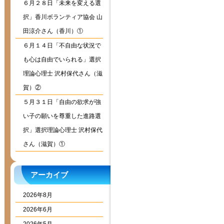
６月２８日「未来を変える選
択」香川ボランティア協会 山
田涼介さん（香川）①
６月１４日「不自由な状況で
も心は自由でいられる」選択
理論心理士 沢村保代さん（滋
賀）②
５月３１日「自由の欲求が強
い子の願いを尊重した進路選
択」選択理論心理士 沢村保代
さん（滋賀）①
アーカイブ
2026年8月
2026年6月