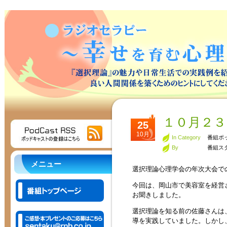
１０月２３
25
10月
In Category
番組ポ
By
番組ス
メニュー
選択理論心理学会の年次大会で
今回は、岡山市で美容室を経営され
お聞きしました。
選択理論を知る前の佐藤さんは
導を実践していました。しかし