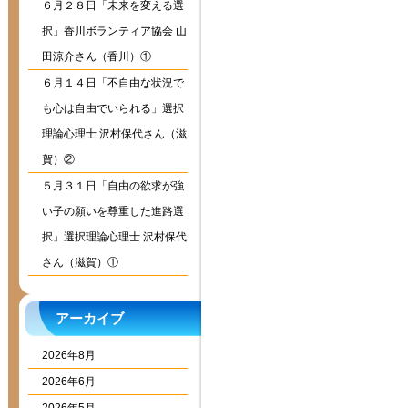
６月２８日「未来を変える選
択」香川ボランティア協会 山
田涼介さん（香川）①
６月１４日「不自由な状況で
も心は自由でいられる」選択
理論心理士 沢村保代さん（滋
賀）②
５月３１日「自由の欲求が強
い子の願いを尊重した進路選
択」選択理論心理士 沢村保代
さん（滋賀）①
アーカイブ
2026年8月
2026年6月