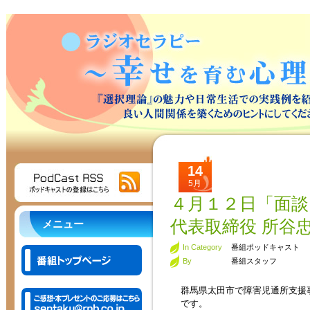
14
5月
４月１２日「面談
代表取締役 所谷
メニュー
In Category
番組ポッドキャスト
By
番組スタッフ
群馬県太田市で障害児通所支援事
です。