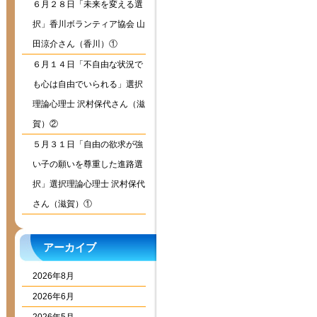
６月２８日「未来を変える選
択」香川ボランティア協会 山
田涼介さん（香川）①
６月１４日「不自由な状況で
も心は自由でいられる」選択
理論心理士 沢村保代さん（滋
賀）②
５月３１日「自由の欲求が強
い子の願いを尊重した進路選
択」選択理論心理士 沢村保代
さん（滋賀）①
アーカイブ
2026年8月
2026年6月