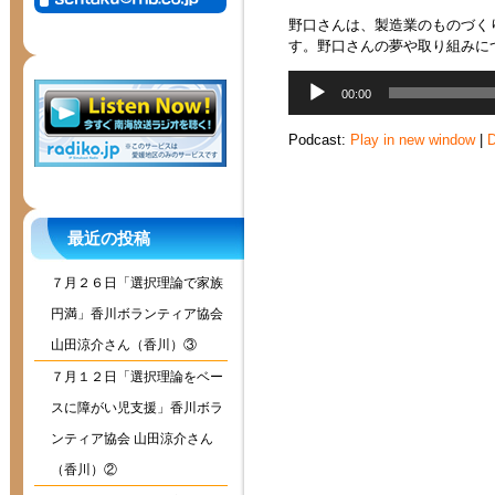
野口さんは、製造業のものづく
す。野口さんの夢や取り組みに
音
00:00
声
プ
Podcast:
Play in new window
|
D
レ
ー
ヤ
ー
最近の投稿
７月２６日「選択理論で家族
円満」香川ボランティア協会
山田涼介さん（香川）③
７月１２日「選択理論をベー
スに障がい児支援」香川ボラ
ンティア協会 山田涼介さん
（香川）②