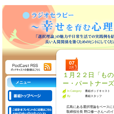
07
2月
１月２２日「も
ー・パートナー
メニュー
In Category
番組ポッドキャスト
By
番組スタッフ
広島にある選択理論をベースに
取締役社長 野口修一さんへの