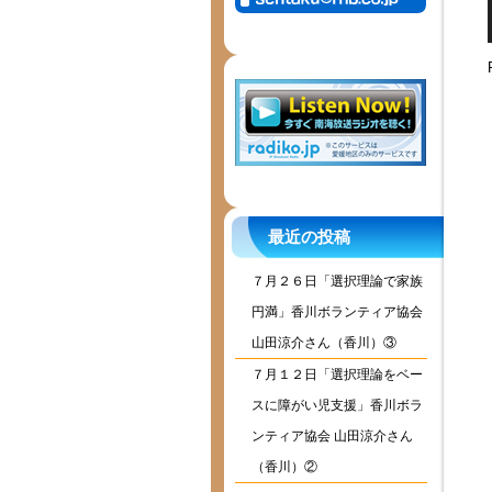
最近の投稿
７月２６日「選択理論で家族
円満」香川ボランティア協会
山田涼介さん（香川）③
７月１２日「選択理論をベー
スに障がい児支援」香川ボラ
ンティア協会 山田涼介さん
（香川）②