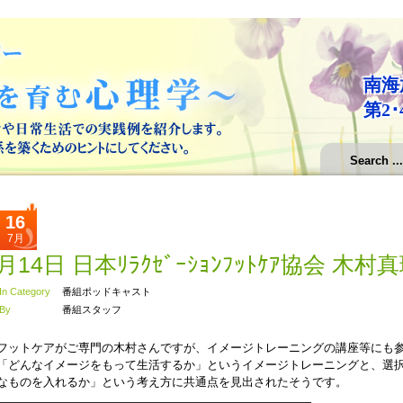
南海
第2･
16
7月
月14日 日本ﾘﾗｸｾﾞｰｼｮﾝﾌｯﾄｹｱ協会 
In Category
番組ポッドキャスト
By
番組スタッフ
フットケアがご専門の木村さんですが、イメージトレーニングの講座等にも
「どんなイメージをもって生活するか」というイメージトレーニングと、選
なものを入れるか」という考え方に共通点を見出されたそうです。