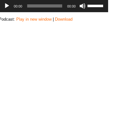
音
ボ
00:00
00:00
声
リ
プ
ュ
Podcast:
Play in new window
|
Download
レ
ー
ー
ム
ヤ
調
ー
節
に
は
上
下
矢
印
キ
ー
を
使
っ
て
く
だ
さ
い。