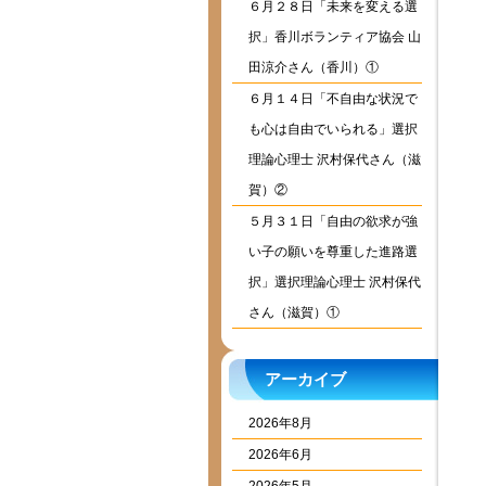
６月２８日「未来を変える選
択」香川ボランティア協会 山
田涼介さん（香川）①
６月１４日「不自由な状況で
も心は自由でいられる」選択
理論心理士 沢村保代さん（滋
賀）②
５月３１日「自由の欲求が強
い子の願いを尊重した進路選
択」選択理論心理士 沢村保代
さん（滋賀）①
アーカイブ
2026年8月
2026年6月