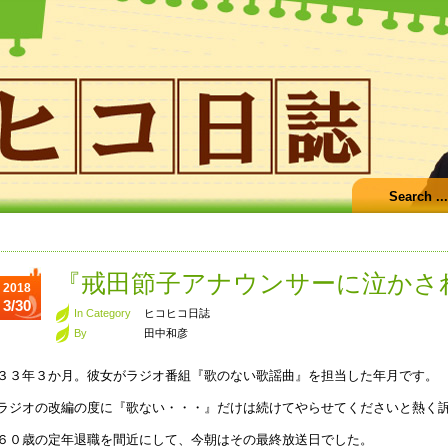
『戒田節子アナウンサーに泣かさ
2018
3/30
In Category
ヒコヒコ日誌
By
田中和彦
３３年３か月。彼女がラジオ番組『歌のない歌謡曲』を担当した年月です。
ラジオの改編の度に『歌ない・・・』だけは続けてやらせてくださいと熱く
６０歳の定年退職を間近にして、今朝はその最終放送日でした。