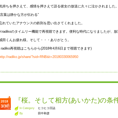
気持ちを押さえて、感情を押さえて語る彼女の放送に久々に泣かされました
“言葉は静かな方が伝わる”
忘れていたアナウンスの鉄則を思い出さてくれました。
※radikoのタイムリー機能で再視聴できます。便利な時代になりましたが、
戒田くんお疲れ様。そして・・・ありがとう。
↓radiko再視聴はこちらから(2018年4月6日まで視聴できます)
http://radiko.jp/share/?sid=RNB&t=20180330065950
『桜。そして相方(あいかた)の条
2018
3/30
In Category
ヒコヒコ日誌
By
田中和彦