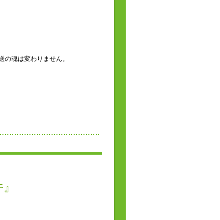
。
放送の魂は変わりません。
件』