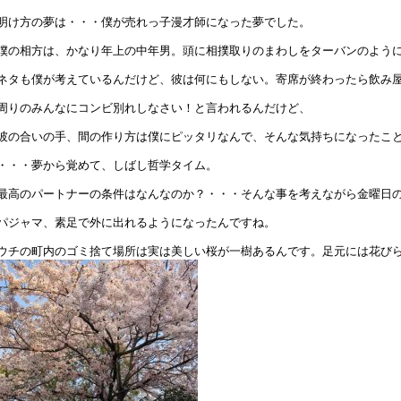
明け方の夢は・・・僕が売れっ子漫才師になった夢でした。
僕の相方は、かなり年上の中年男。頭に相撲取りのまわしをターバンのよう
ネタも僕が考えているんだけど、彼は何にもしない。寄席が終わったら飲み
周りのみんなにコンビ別れしなさい！と言われるんだけど、
彼の合いの手、間の作り方は僕にピッタリなんで、そんな気持ちになったこ
・・・夢から覚めて、しばし哲学タイム。
最高のパートナーの条件はなんなのか？・・・そんな事を考えながら金曜日
パジャマ、素足で外に出れるようになったんですね。
ウチの町内のゴミ捨て場所は実は美しい桜が一樹あるんです。足元には花び