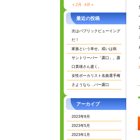
« 2月
4月 »
最近の投稿
次はパブリックビューイング
だ！
家族という幸せ。或いは病
サントリーバー「露口」。露
口貴雄さん逝く。
女性ボーカリスト名曲選手権
さようなら…バー露口
アーカイブ
2023年9月
2023年5月
2023年1月