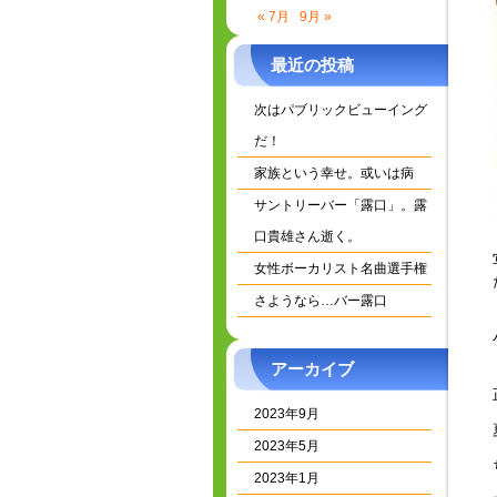
« 7月
9月 »
最近の投稿
次はパブリックビューイング
だ！
家族という幸せ。或いは病
サントリーバー「露口」。露
口貴雄さん逝く。
女性ボーカリスト名曲選手権
さようなら…バー露口
アーカイブ
2023年9月
2023年5月
2023年1月