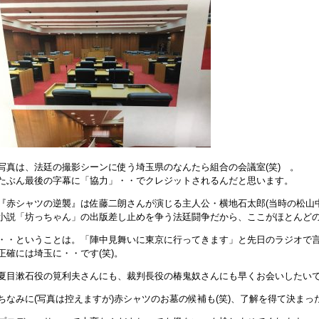
写真は、法廷の撮影シーンに使う埼玉県のなんたら組合の会議室(笑) 。
たぶん最後の字幕に「協力」・・でクレジットされるんだと思います。
『赤シャツの逆襲』は佐藤二朗さんが演じる主人公・横地石太郎(当時の松山
小説「坊っちゃん」の出版差し止めを争う法廷闘争だから、ここがほとんど
・・ということは。「陣中見舞いに東京に行ってきます」と先日のラジオで
正確には埼玉に・・です(笑)。
夏目漱石役の筧利夫さんにも、裁判長役の椿鬼奴さんにも早くお会いしたい
ちなみに(写真は控えますが)赤シャツのお墓の候補も(笑)、了解を得て決まっ