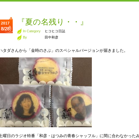
『夏の名残り・・』
2017
8/28
In Category
ヒコヒコ日誌
By
田中和彦
ハタダさんから「金時のさぶ」のスペシャルバージョンが届きました。
土曜日のラジオ特番「和彦・はつみの青春シャッフル」に間に合わなかった