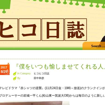
『僕をいつも愉しませてくれる人
2017
8/29
In Category
ヒコヒコ日誌
By
田中和彦
テレビドラマ『赤シャツの逆襲』(11月24日金・19時～放送)のクランクイン
プロデューサーの岩城一平くん(松山東ー筑波大OB)からは毎日のように新し