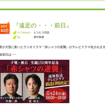
『遠足の・・・前日』
2017
8/23
In Category
ヒコヒコ日誌
By
田中和彦
僕が大昔に創ったラジオドラマ『赤シャツの逆襲』がテレビドラマ化されま
放送日は･･･