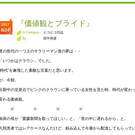
『価値観とプライド』
2017
8/24
In Category
ヒコヒコ日誌
By
田中和彦
僕の世代の一つ上のサラリーマン達の夢は・・
「いつかはクラウン」でした。
“時代”を象徴した素敵な言葉だと思います。
が、今朝。
出勤中の交差点でピンクのクラウンに乗っている女性を見た時、時代が変わ
変わる価値観。
※ ※ ※ ※
病床の母が「愛媛新聞を取ってほしい」と。「世の中に遅れるから」と。
入院患者ではレアケースなんだけど、頼み込んで今週から配達してもらって