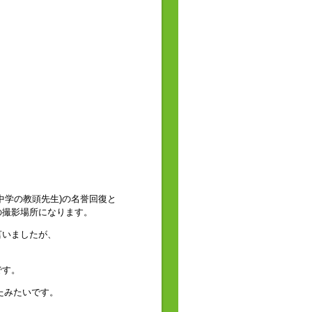
中学の教頭先生)の名誉回復と
の撮影場所になります。
言いましたが、
です。
たみたいです。