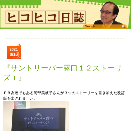
2021
8/16
『サントリーバー露口１２ストーリ
ズ＋』
ＦＢ友達でもある阿部美岐子さんが３つのストーリーを書き加えた改訂
版を出されました。