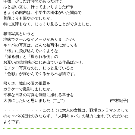
午後、少しだけ時間があったので、
ふと思い立ち、行ってまいりました(^^)/
きょうの館内は、小学生の団体がいた関係で
普段よりも賑やかでしたが、
特に支障もなく、じっくり見ることができました。
報道写真というと
地味でクールなイメージがありましたが、
キャパの写真は、どんな被写体に対しても
「懐」に飛び込んでいくような、
「撮る側」と「撮られる側」の
お互いの信頼感がにじみ出ている作品ばかり。
モノクロ写真なのに、じっと見ていると
「色彩」が浮かんでくるから不思議です。
帰り道、城山公園の風景を
ガラケーで撮影しましたが、
平和な日常の写真を気軽に撮れる幸せを
大切にしたいと思いました（*^_^*） (中村紀子)
・・・・・・・・・・このように大人の女性は、戦場カメラマンとして
のキャパの記録のみならず、「人間キャパ」の魅力に触れていただいた
ようです。