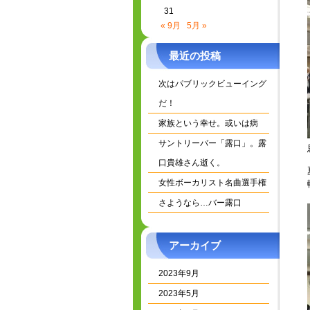
31
« 9月
5月 »
最近の投稿
次はパブリックビューイング
だ！
家族という幸せ。或いは病
サントリーバー「露口」。露
口貴雄さん逝く。
女性ボーカリスト名曲選手権
さようなら…バー露口
アーカイブ
2023年9月
2023年5月