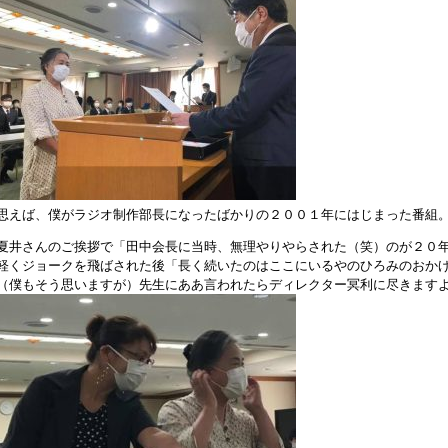
思えば、僕がラジオ制作部長になったばかりの２００１年にはじまった番組
夏井さんのご挨拶で「田中会長に当時、無理やりやらされた（笑）のが２０
軽くジョークを飛ばされた後「長く続いたのはここにいるやのひろみのおか
（僕もそう思いますが）先生にああ言われたらディレクター冥利に尽きます