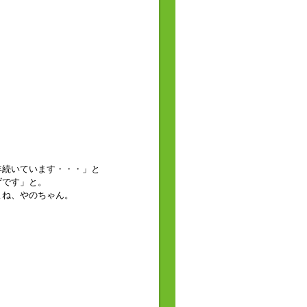
。
年続いています・・・」と
げです」と。
よね、やのちゃん。