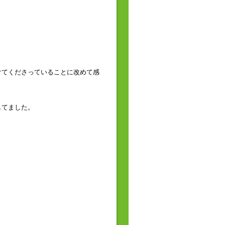
けてくださっていることに改めて感
。
してました。