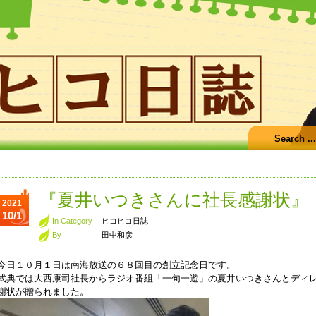
『夏井いつきさんに社長感謝状』
2021
10/1
In Category
ヒコヒコ日誌
By
田中和彦
今日１０月１日は南海放送の６８回目の創立記念日です。
式典では大西康司社長からラジオ番組「一句一遊」の夏井いつきさんとディ
謝状が贈られました。