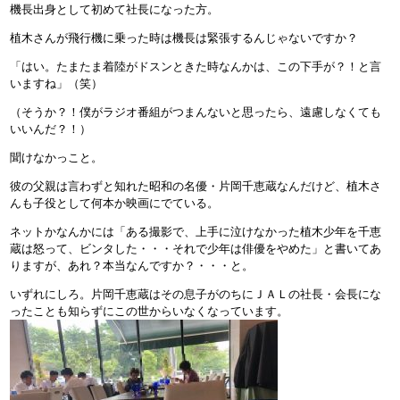
機長出身として初めて社長になった方。
植木さんが飛行機に乗った時は機長は緊張するんじゃないですか？
「はい。たまたま着陸がドスンときた時なんかは、この下手が？！と言
いますね」（笑）
（そうか？！僕がラジオ番組がつまんないと思ったら、遠慮しなくても
いいんだ？！）
聞けなかっこと。
彼の父親は言わずと知れた昭和の名優・片岡千恵蔵なんだけど、植木さ
んも子役として何本か映画にでている。
ネットかなんかには「ある撮影で、上手に泣けなかった植木少年を千恵
蔵は怒って、ビンタした・・・それで少年は俳優をやめた」と書いてあ
りますが、あれ？本当なんですか？・・・と。
いずれにしろ。片岡千恵蔵はその息子がのちにＪＡＬの社長・会長にな
ったことも知らずにこの世からいなくなっています。