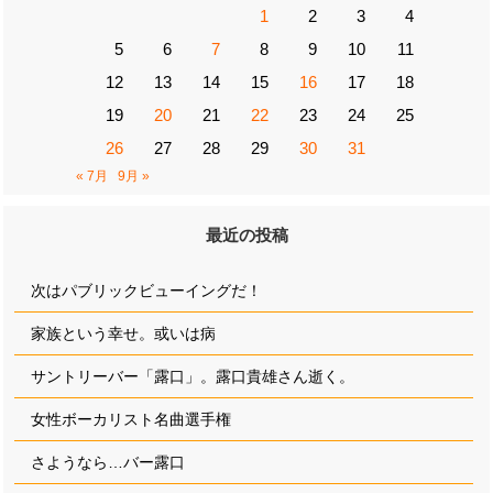
1
2
3
4
5
6
7
8
9
10
11
12
13
14
15
16
17
18
19
20
21
22
23
24
25
26
27
28
29
30
31
« 7月
9月 »
最近の投稿
次はパブリックビューイングだ！
家族という幸せ。或いは病
サントリーバー「露口」。露口貴雄さん逝く。
女性ボーカリスト名曲選手権
さようなら…バー露口