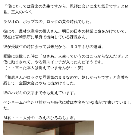
「僕にとっては音楽の先生ですから、恩師に会いに来た気分です」とＭ
君。三人のパパ。
ラジオの、ポップスの、ロックの黄金時代でした。
彼は今、農林水産省の役人さん。明日の日本の林業に命をかけていて、
現在は宮崎県庁に単身で出向している課長さん。
彼が受験生の時に会って以来だから、３０年ぶりの邂逅。
受験に失敗した時に「Ｍさあ。人生っていうのはこっからなんだぜ」と
僕に励まされて、やる気スイッチが入ったんだそうです。
（・・言った本人は覚えていませんが・・笑）
「和彦さんがロックな雰囲気のままなので、嬉しかったです」と言葉を
残して、全国大会とやらに出かけました。
彼のハガキの文字まで今も覚えています。
ペンネームが当たり前だった時代に彼は本名を”かな表記”で書いていまし
た。
Ｍ君・・・大分の「みえのひろみち」君。