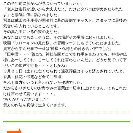
この半年前に肺がんが見つかっていましたが、
「老人は進行が遅いから大丈夫だよ。だけどタバコはやめさせられた
よ」と陽気に僕に話されました。
写真は戒田節子座長が開演前に幕の裏側でキャスト、スタッフに最後の
気合いを入れているところです。
その真ん中にいる白髪のあなた。
あなたはいつも楽しそうに、その場所その場所におられました。
映画「ソローキンの見た桜」の冒頭シーンにもでていただきました。
貴方から学んだ事で一番は“神様・仏様との付き合い方”でした。
「田中君・・・僕はね。神社仏閣どこであれ手を合わせても、神様や仏
様にあーしてくれ、こーしてくれは言わないんだよ。どうか見ていて下
さいこの加戸守行を・・・としかね」
３月２１日（土）に亡くなられて通夜葬儀はそっと済まされていたと。
香典・供花・弔電など全てご辞退。
それも貴方がいつも言われていた作法でした。
だからありきたりのお悔やみの言葉は一切申し上げません。でもこれだ
けは言わせて貰います・・・。
“ありがとうございました”
貴方の作法を真似て生きていきます。