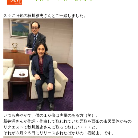
久々に旧知の秋川雅史さんとご一緒しました。
いつも爽やかで、僕の１０倍は声量のある方（笑）。
新井満さんが作詞・作曲して歌われていた元歌を西条の市民団体からの
リクエストで秋川雅史さんに歌って欲しい・・・と。
それが３月２５日にリリースされたばかりの「石鎚山」です。