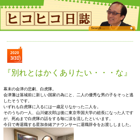
2020
3/31
『別れとはかくありたい・・・な』
幕末の会津の悲劇、白虎隊。
会津藩は落城前に新しい国家の為にと、二人の優秀な男の子をそっと逃
したそうです。
いずれも白虎隊に入るには一歳足りなかった二人を。
そのうちの一人、山川健次郎は後に東京帝国大学の総長になった人です
が、死ぬまで白虎隊の話をする毎に涙を流したといいます。
今日で寿退職する星加奈緒アナウンサーに退職辞令をお渡ししました。