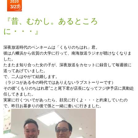
2020
3/23
『昔、むかし。あるところ
に・・・』
深夜放送時代のペンネームは「くもりのちはれ」君。
彼は八幡浜から佐賀の大学に行って、南海放送ラジオが聴けなくなりま
した。
たまたま知り合った女の子が、深夜放送をカセットに録音して毎週彼に
送ってあげていました。
で、二人はやがて結婚します。
（ラジコがある今の時代ではありえないラブストーリーです）
その彼“くもりのちはれ君”こと尾下君が店長になってフジ伊予店に異動赴
任してきました。
実家に行くついでがあったら、顔見に行くよ・・・と約束していたの
で、昨日お墓参りの後で孫と一緒に逢いに行きました。