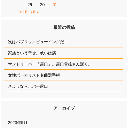
29
30
31
« 2月
4月 »
最近の投稿
次はパブリックビューイングだ！
家族という幸せ。或いは病
サントリーバー「露口」。露口貴雄さん逝く。
女性ボーカリスト名曲選手権
さようなら…バー露口
アーカイブ
2023年9月