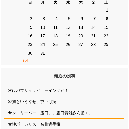
日
月
火
水
木
金
土
1
2
3
4
5
6
7
8
9
10
11
12
13
14
15
16
17
18
19
20
21
22
23
24
25
26
27
28
29
30
31
« 9月
最近の投稿
次はパブリックビューイングだ！
家族という幸せ。或いは病
サントリーバー「露口」。露口貴雄さん逝く。
女性ボーカリスト名曲選手権