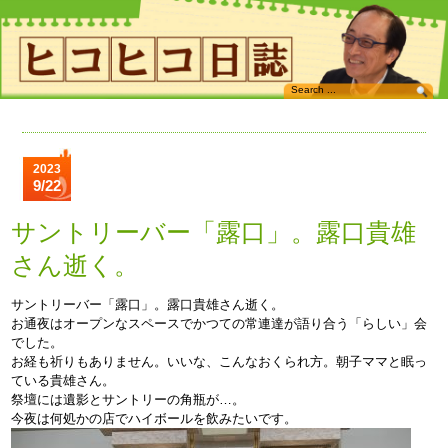
2023
9/22
サントリーバー「露口」。露口貴雄
さん逝く。
サントリーバー「露口」。露口貴雄さん逝く。
お通夜はオープンなスペースでかつての常連達が語り合う「らしい」会
でした。
お経も祈りもありません。いいな、こんなおくられ方。朝子ママと眠っ
ている貴雄さん。
祭壇には遺影とサントリーの角瓶が…。
今夜は何処かの店でハイボールを飲みたいです。