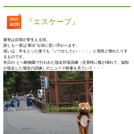
2019
『エスケープ』
6/25
最初は自我が芽生える頃。
誰しも一度は“家出”を頭に思い浮かべます。
或いは、年をとった後でも「いつかしたい・・・」と漠然と憧れたりす
るものです。
先日の とべ動物園で行われた脱走対策訓練（災害時に檻が壊れて、猛獣
が脱走した場合の訓練）のニュース映像を見ていて・・・