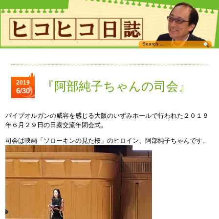
2019
『阿部純子ちゃんの司会』
6/30
パイプオルガンの威容を感じる大阪のいずみホールで行われた２０１９
年６月２９日の日露交流年閉会式。
司会は映画「ソローキンの見た桜」のヒロイン、阿部純子ちゃんです。