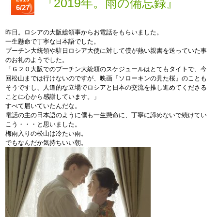
『2019年。雨の備忘録』
6/27
昨日。ロシアの大阪総領事からお電話をもらいました。
一生懸命で丁寧な日本語でした。
プーチン大統領や駐日ロシア大使に対して僕が熱い親書を送っていた事
のお礼のようでした。
「Ｇ２０大阪でのプーチン大統領のスケジュールはとてもタイトで、今
回松山までは行けないのですが、映画『ソローキンの見た桜』のことも
そうですし、人道的な立場でロシアと日本の交流を推し進めてくださる
ことに心から感謝しています。」
すべて届いていたんだな。
電話の主の日本語のように僕も一生懸命に、丁寧に諦めないで続けてい
こう・・・と思いました。
梅雨入りの松山は冷たい雨。
でもなんだか気持ちいい朝。