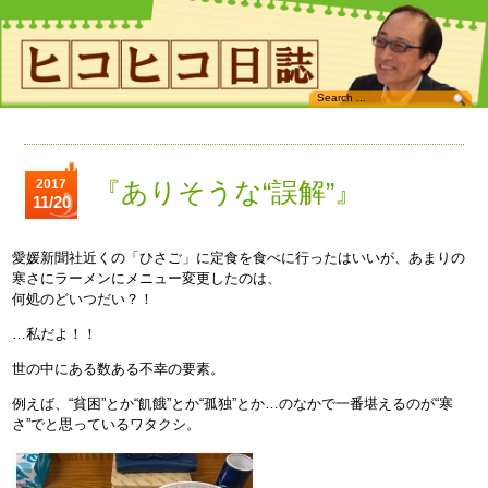
2017
『ありそうな“誤解”』
11/20
愛媛新聞社近くの「ひさご」に定食を食べに行ったはいいが、あまりの
寒さにラーメンにメニュー変更したのは、
何処のどいつだい？！
…私だよ！！
世の中にある数ある不幸の要素。
例えば、“貧困”とか“飢餓”とか“孤独”とか…のなかで一番堪えるのが“寒
さ”でと思っているワタクシ。