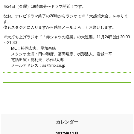
※24日（金曜）19時00分〜ドラマ開廷！です。
なお。テレビドラマ終了の20時からラジオで※「大感想大会」をやりま
す。
僕もスタジオに入りますから感想メールよろしくお願いします。
※大打ち上げラジオ『「赤シャツの逆襲」の大逆襲』11月24日(金) 20:00
～21:30
MC：松岡宏忠、星加奈緒
スタジオ出演：田中和彦、藤田晴彦、桝形浩人、岩城一平
電話出演：筧利夫、杉作J太郎
メールアドレス：as@rnb.co.jp
カレンダー
2017年11月