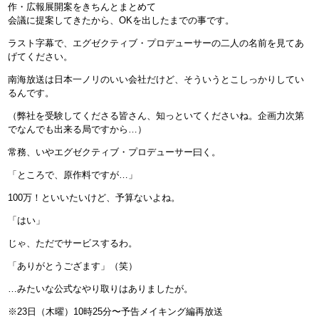
作・広報展開案をきちんとまとめて
会議に提案してきたから、OKを出したまでの事です。
ラスト字幕で、エグゼクティブ・プロデューサーの二人の名前を見てあ
げてください。
南海放送は日本一ノリのいい会社だけど、そういうとこしっかりしてい
るんです。
（弊社を受験してくださる皆さん、知っといてくださいね。企画力次第
でなんでも出来る局ですから…）
常務、いやエグゼクティブ・プロデューサー曰く。
「ところで、原作料ですが…」
100万！といいたいけど、予算ないよね。
「はい」
じゃ、ただでサービスするわ。
「ありがとうござます」（笑）
…みたいな公式なやり取りはありましたが。
※23日（木曜）10時25分〜予告メイキング編再放送