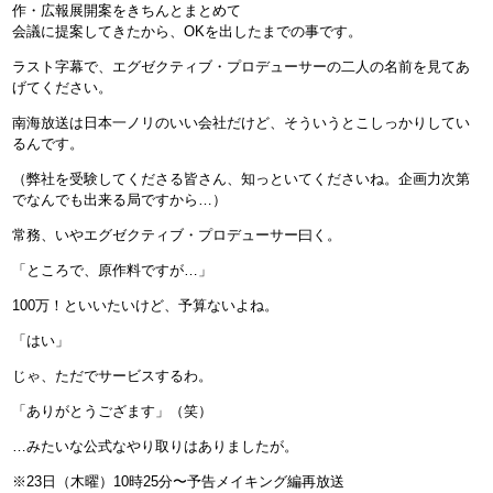
作・広報展開案をきちんとまとめて
会議に提案してきたから、OKを出したまでの事です。
ラスト字幕で、エグゼクティブ・プロデューサーの二人の名前を見てあ
げてください。
南海放送は日本一ノリのいい会社だけど、そういうとこしっかりしてい
るんです。
（弊社を受験してくださる皆さん、知っといてくださいね。企画力次第
でなんでも出来る局ですから…）
常務、いやエグゼクティブ・プロデューサー曰く。
「ところで、原作料ですが…」
100万！といいたいけど、予算ないよね。
「はい」
じゃ、ただでサービスするわ。
「ありがとうござます」（笑）
…みたいな公式なやり取りはありましたが。
※23日（木曜）10時25分〜予告メイキング編再放送