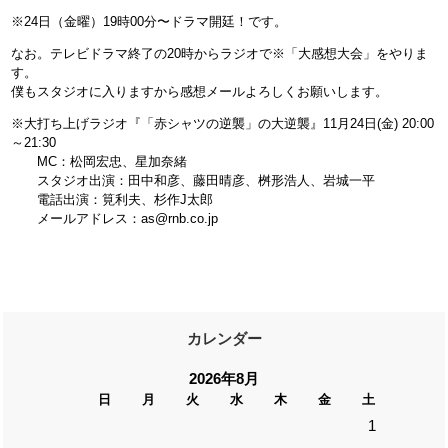
※24日（金曜）19時00分〜ドラマ開廷！です。
なお。テレビドラマ終了の20時からラジオで※「大感想大会」をやりま
す。
僕もスタジオに入りますから感想メールよろしくお願いします。
※大打ち上げラジオ『「赤シャツの逆襲」の大逆襲』11月24日(金) 20:00
～21:30
MC：松岡宏忠、星加奈緒
スタジオ出演：田中和彦、藤田晴彦、桝形浩人、岩城一平
電話出演：筧利夫、杉作J太郎
メールアドレス：as@rnb.co.jp
カレンダー
2026年8月
日
月
火
水
木
金
土
1