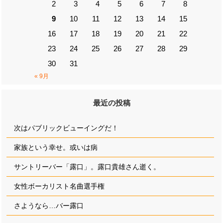
2
3
4
5
6
7
8
9
10
11
12
13
14
15
16
17
18
19
20
21
22
23
24
25
26
27
28
29
30
31
« 9月
最近の投稿
次はパブリックビューイングだ！
家族という幸せ。或いは病
サントリーバー「露口」。露口貴雄さん逝く。
女性ボーカリスト名曲選手権
さようなら…バー露口