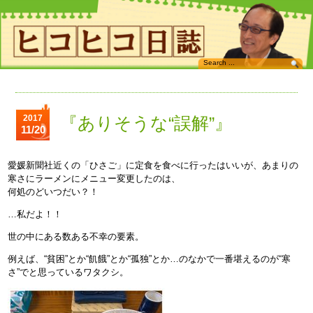
2017
『ありそうな“誤解”』
11/20
愛媛新聞社近くの「ひさご」に定食を食べに行ったはいいが、あまりの
寒さにラーメンにメニュー変更したのは、
何処のどいつだい？！
…私だよ！！
世の中にある数ある不幸の要素。
例えば、“貧困”とか“飢餓”とか“孤独”とか…のなかで一番堪えるのが“寒
さ”でと思っているワタクシ。