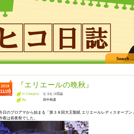
『エリエールの晩秋』
2019
11/20
In Category
ヒコヒコ日誌
By
田中和彦
今日のプロアマから始まる「第３８回大王製紙 エリエールレディスオープン
昨夜は前夜祭でした。