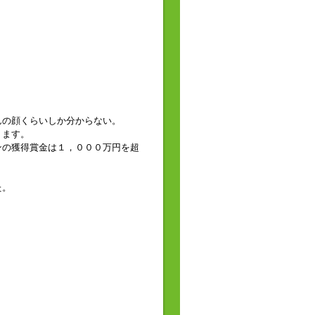
んの顔くらいしか分からない。
ります。
ンの獲得賞金は１，０００万円を超
た。