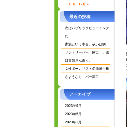
« 10月
12月 »
最近の投稿
次はパブリックビューイング
だ！
家族という幸せ。或いは病
サントリーバー「露口」。露
口貴雄さん逝く。
女性ボーカリスト名曲選手権
さようなら…バー露口
アーカイブ
2023年9月
2023年5月
2023年1月