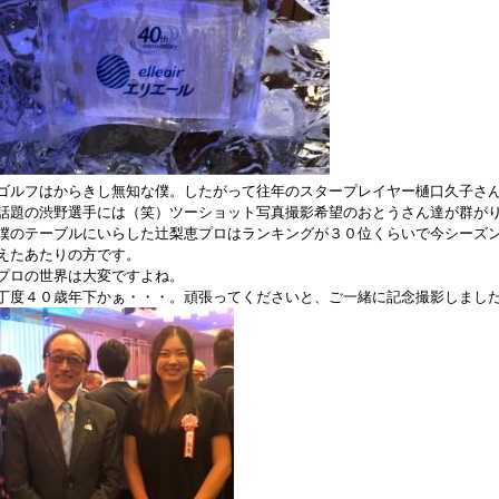
ゴルフはからきし無知な僕。したがって往年のスタープレイヤー樋口久子さ
話題の渋野選手には（笑）ツーショット写真撮影希望のおとうさん達が群が
僕のテーブルにいらした辻梨恵プロはランキングが３０位くらいで今シーズ
えたあたりの方です。
プロの世界は大変ですよね。
丁度４０歳年下かぁ・・・。頑張ってくださいと、ご一緒に記念撮影しまし