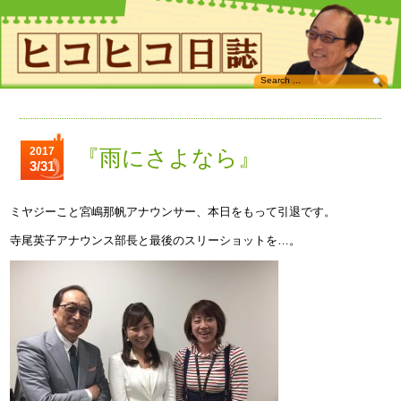
2017
『雨にさよなら』
3/31
ミヤジーこと宮嶋那帆アナウンサー、本日をもって引退です。
寺尾英子アナウンス部長と最後のスリーショットを…。