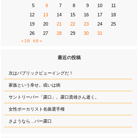
5
6
7
8
9
10
11
12
13
14
15
16
17
18
19
20
21
22
23
24
25
26
27
28
29
30
31
« 2月
4月 »
最近の投稿
次はパブリックビューイングだ！
家族という幸せ。或いは病
サントリーバー「露口」。露口貴雄さん逝く。
女性ボーカリスト名曲選手権
さようなら…バー露口