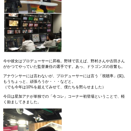
今や彼女はプロデューサーに昇格。野球で言えば、野村さんや古田さん
がかつてやっていた監督兼任の選手です。あっ、ドラゴンズの谷繁も。
アナウンサーには言わないが、プロデューサーには言う「視聴率」(笑)。
もうちょっと、頑張ろうか・・・などと。
（でも今年は10%を超えてみせて、僕たちを黙らせました）
今日は星加アナが単独での「今コレ」コーナー初登場ということで、軽
く励ましてきました。