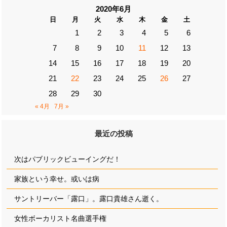
2020年6月
日
月
火
水
木
金
土
1
2
3
4
5
6
7
8
9
10
11
12
13
14
15
16
17
18
19
20
21
22
23
24
25
26
27
28
29
30
« 4月
7月 »
最近の投稿
次はパブリックビューイングだ！
家族という幸せ。或いは病
サントリーバー「露口」。露口貴雄さん逝く。
女性ボーカリスト名曲選手権