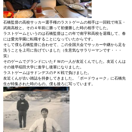
石橋監督の高校サッカー選手権のラストゲームの相手は一回戦で埼玉・
武南高校と。その４年前に勝って初優勝した時の相手でした。
ラストゲームというのは石橋監督はこの年で南宇和高校を退職して、春
には愛光学園に転職することになっていたからです。
そして僕も石橋監督に合わせて、この全国大会でサッカー中継から足を
洗うことを上司に告げていました（生意気なサラリーマンです・・・
笑）
そのゲームでグランドにいたＦＷの一人が友近くんでした。友近くんは
その後早稲田大学に進学し後輩になりました。
ラストゲームはサドンデスのＰＫ戦で負けました。
友近くんが古い雑誌を持参してきました。「ボードウォーク」に石橋先
生が特集された時のもの。僕も後ろに写っています。