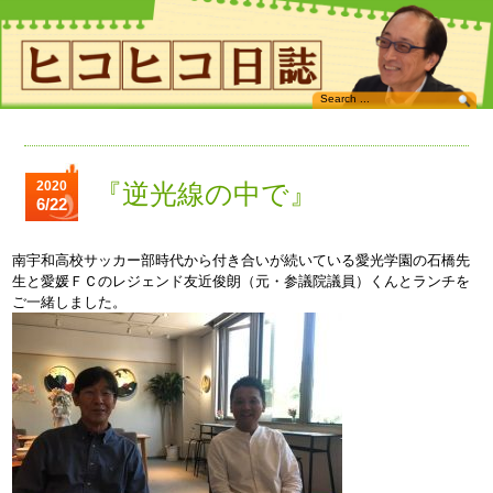
2020
『逆光線の中で』
6/22
南宇和高校サッカー部時代から付き合いが続いている愛光学園の石橋先
生と愛媛ＦＣのレジェンド友近俊朗（元・参議院議員）くんとランチを
ご一緒しました。