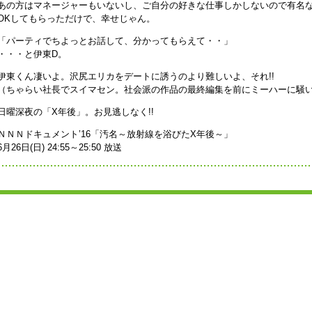
あの方はマネージャーもいないし、ご自分の好きな仕事しかしないので有名
OKしてもらっただけで、幸せじゃん。
「パーティでちよっとお話して、分かってもらえて・・」
・・・と伊東D。
伊東くん凄いよ。沢尻エリカをデートに誘うのより難しいよ、それ!!
（ちゃらい社長でスイマセン。社会派の作品の最終編集を前にミーハーに騒
日曜深夜の「X年後」。お見逃しなく!!
ＮＮＮドキュメント’16「汚名～放射線を浴びたX年後～」
6月26日(日) 24:55～25:50 放送