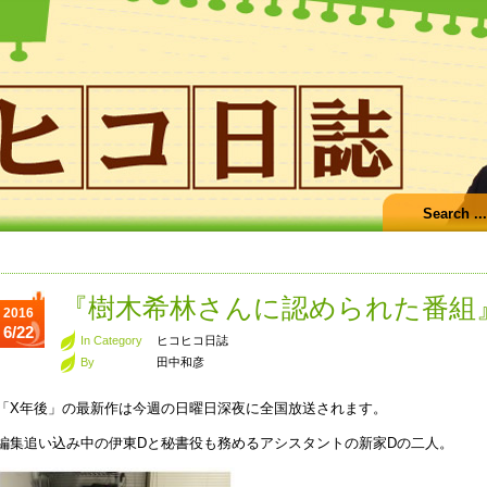
『樹木希林さんに認められた番組
2016
6/22
In Category
ヒコヒコ日誌
By
田中和彦
「X年後」の最新作は今週の日曜日深夜に全国放送されます。
編集追い込み中の伊東Dと秘書役も務めるアシスタントの新家Dの二人。