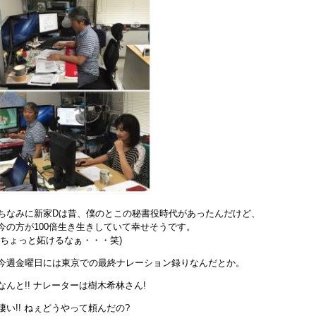
ちなみに新家Dは昔、僕のとこの秘書役時代があったんだけど、
今の方が100倍生き生きしていて幸せそうです。
(ちょっと妬けるなぁ・・・笑)
今週金曜日には東京での最終ナレーション録りなんだとか。
なんと!! ナレーターは樹木希林さん!
凄い!! ねぇどうやって頼んだの?