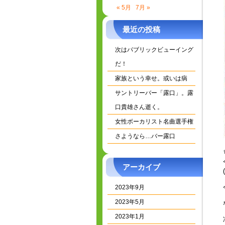
« 5月
7月 »
最近の投稿
次はパブリックビューイング
だ！
家族という幸せ。或いは病
サントリーバー「露口」。露
口貴雄さん逝く。
女性ボーカリスト名曲選手権
さようなら…バー露口
アーカイブ
2023年9月
2023年5月
2023年1月