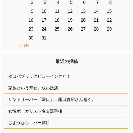
2
3
4
5
6
7
8
9
10
11
12
13
14
15
16
17
18
19
20
21
22
23
24
25
26
27
28
29
30
31
« 9月
最近の投稿
次はパブリックビューイングだ！
家族という幸せ。或いは病
サントリーバー「露口」。露口貴雄さん逝く。
女性ボーカリスト名曲選手権
さようなら…バー露口