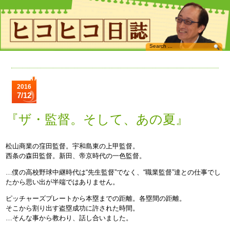
2016
7/12
『ザ・監督。そして、あの夏』
松山商業の窪田監督。宇和島東の上甲監督。
西条の森田監督。新田、帝京時代の一色監督。
…僕の高校野球中継時代は“先生監督”でなく、“職業監督”達との仕事でし
たから思い出が半端ではありません。
ピッチャーズプレートから本塁までの距離。各塁間の距離。
そこから割り出す盗塁成功に許された時間。
…そんな事から教わり、話し合いました。