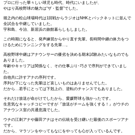
プロに行った華々しい球児も時代、時代にいましたが、
やはり高校野球の魅力は“ザ・監督”でした。
堀之内の松山球場時代は1回戦からラジオはNHKとバックネットに並んで
全試合を中継していました。
宇和島、今治、新居浜の旅館暮らしもしました。
この時期になると、発声練習からやり直す先輩。長時間中継の体力をつ
けるためにランニングをする先輩…。
高校野球中継はアナウンサーの優劣を決める期末試験みたいなものでも
ありました。
年齢やキャリアは関係なく、その仕事ぶり･巧さで序列ができていまし
た。
自他共に許すアナの序列です。
序列が下になった先輩ほど哀しいものはありませんでした。
だから…若手にとっては下剋上の、逆転のチャンスでもありました。
それだけ放送が命がけでしたから、愛媛野球も強かったです。
生意気なキャッチコピーですが『放送がチームを強くする！』がウチの
アナウンス室の共通意識でした。
ウチの江刺アナや藤田アナはその伝統を受け継いだ最後のスポーツアナ
です。
だから、マラソンをやってもなにをやっても心が入っているんです。