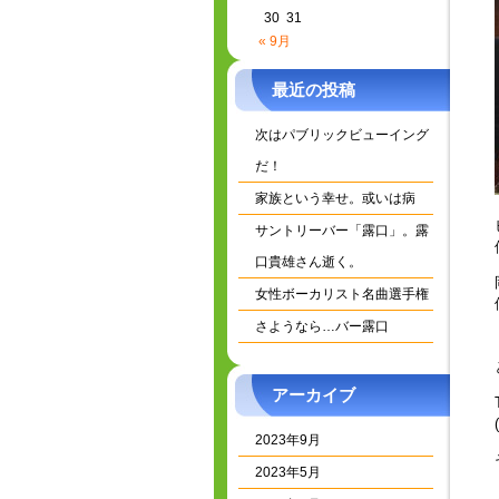
30
31
« 9月
最近の投稿
次はパブリックビューイング
だ！
家族という幸せ。或いは病
サントリーバー「露口」。露
口貴雄さん逝く。
女性ボーカリスト名曲選手権
さようなら…バー露口
アーカイブ
2023年9月
2023年5月