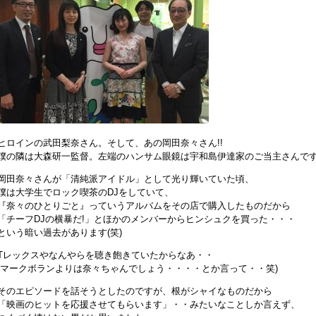
ヒロインの武田梨奈さん。そして、あの岡田奈々さん!!
僕の隣は大森研一監督。左端のハンサム眼鏡は宇和島伊達家のご当主さんで
岡田奈々さんが「清純派アイドル」として光り輝いていた頃、
僕は大学生でロック喫茶のDJをしていて、
『奈々のひとりごと』っていうアルバムをその店で購入したものだから
「チーフDJの横暴だ!」とほかのメンバーからヒンシュクを買った・・・
という暗い過去があります(笑)
Tレックスやなんやらを聴き飽きていたからなあ・・
(マークボランよりは奈々ちゃんでしょう・・・・とか言って・・笑)
そのエピソードを話そうとしたのですが、根がシャイなものだから
「映画のヒットを応援させてもらいます」・・みたいなことしか言えず、