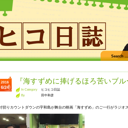
『海すずめに捧げるほろ苦いブル
2016
6/24
In Category
ヒコヒコ日誌
By
田中和彦
封切りカウントダウンの宇和島が舞台の映画「海すずめ」のご一行がラジオ