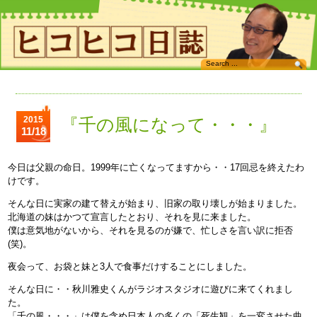
2015
『千の風になって・・・』
11/18
今日は父親の命日。1999年に亡くなってますから・・17回忌を終えたわ
けです。
そんな日に実家の建て替えが始まり、旧家の取り壊しが始まりました。
北海道の妹はかつて宣言したとおり、それを見に来ました。
僕は意気地がないから、それを見るのが嫌で、忙しさを言い訳に拒否
(笑)。
夜会って、お袋と妹と3人で食事だけすることにしました。
そんな日に・・秋川雅史くんがラジオスタジオに遊びに来てくれまし
た。
「千の風・・・」は僕を含め日本人の多くの「死生観」を一変させた曲