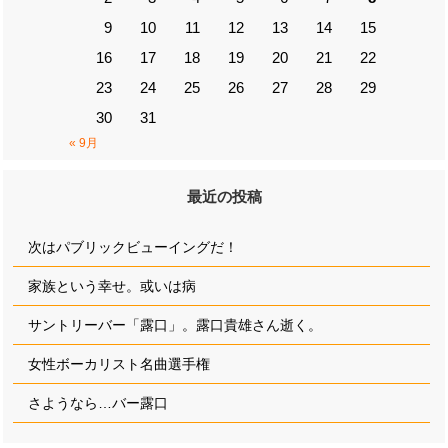
9
10
11
12
13
14
15
16
17
18
19
20
21
22
23
24
25
26
27
28
29
30
31
« 9月
最近の投稿
次はパブリックビューイングだ！
家族という幸せ。或いは病
サントリーバー「露口」。露口貴雄さん逝く。
女性ボーカリスト名曲選手権
さようなら…バー露口