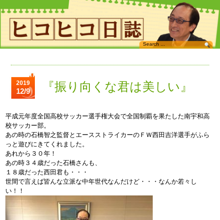
2019
『振り向くな君は美しい』
12/9
平成元年度全国高校サッカー選手権大会で全国制覇を果たした南宇和高
校サッカー部。
あの時の石橋智之監督とエースストライカーのＦＷ西田吉洋選手がふら
っと遊びにきてくれました。
あれから３０年！
あの時３４歳だった石橋さんも、
１８歳だった西田君も・・・
世間で言えば皆んな立派な中年世代なんだけど・・・なんか若々し
い！！