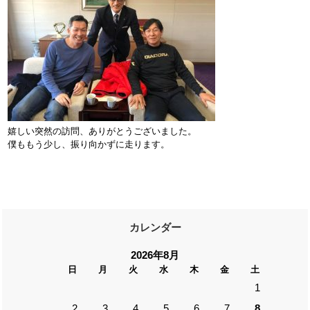
嬉しい突然の訪問、ありがとうございました。
僕ももう少し、振り向かずに走ります。
カレンダー
2026年8月
日
月
火
水
木
金
土
1
2
3
4
5
6
7
8