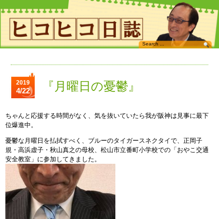
2019
『月曜日の憂鬱』
4/22
ちゃんと応援する時間がなく、気を抜いていたら我が阪神は見事に最下
位爆進中。
憂鬱な月曜日を払拭すべく、ブルーのタイガースネクタイで、正岡子
規・高浜虚子・秋山真之の母校、松山市立番町小学校での「おやこ交通
安全教室」に参加してきました。