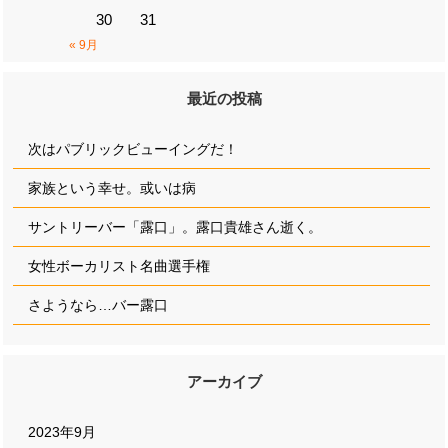
30
31
« 9月
最近の投稿
次はパブリックビューイングだ！
家族という幸せ。或いは病
サントリーバー「露口」。露口貴雄さん逝く。
女性ボーカリスト名曲選手権
さようなら…バー露口
アーカイブ
2023年9月