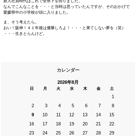
新入社員時代はこれで全県下を回りました。
なんでこんなことを・・・と当時は思っていたんですが、そのおかげで
愛媛県中の小学校が頭に入りました。
ま、そう考えたら。
おい！阪神！４１年後は優勝しろよ！・・・と果てしない夢を（笑）
・・・生きとらんけど。
カレンダー
2026年8月
日
月
火
水
木
金
土
1
2
3
4
5
6
7
8
9
10
11
12
13
14
15
16
17
18
19
20
21
22
23
24
25
26
27
28
29