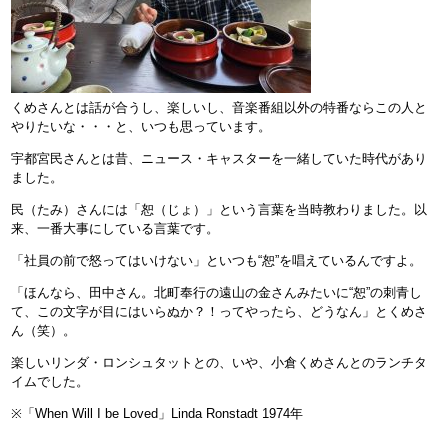
くめさんとは話が合うし、楽しいし、音楽番組以外の特番ならこの人と
やりたいな・・・と、いつも思っています。
宇都宮民さんとは昔、ニュース・キャスターを一緒していた時代があり
ました。
民（たみ）さんには「恕（じょ）」という言葉を当時教わりました。以
来、一番大事にしている言葉です。
「社員の前で怒ってはいけない」といつも“恕”を唱えているんですよ。
「ほんなら、田中さん。北町奉行の遠山の金さんみたいに“恕”の刺青し
て、この文字が目にはいらぬか？！ってやったら、どうなん」とくめさ
ん（笑）。
楽しいリンダ・ロンシュタットとの、いや、小倉くめさんとのランチタ
イムでした。
※「When Will I be Loved」Linda Ronstadt 1974年