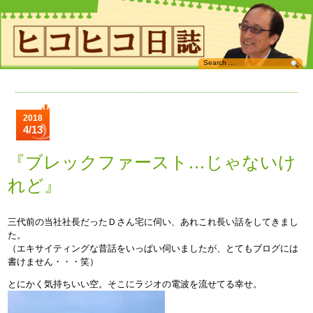
2018
4/13
『ブレックファースト…じゃないけ
れど』
三代前の当社社長だったＤさん宅に伺い、あれこれ長い話をしてきまし
た。
（エキサイティングな昔話をいっぱい伺いましたが、とてもブログには
書けません・・・笑）
とにかく気持ちいい空。そこにラジオの電波を流せてる幸せ。