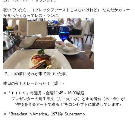
カ」（スーパー・トランプ）。
聴いていたら、（ブレックファーストじゃないけれど） なんだかカレー
が食べたくなってレストランに。
で。目の前にそれが来て気づいた事。
昨日の夜もカレーだった！（爆！）
※『ＴＩＰＳ』毎週月～金曜11:45～16:00放送
プレゼンターの鳥生洋文（月・火・水）と正岡省吾（木・金）が
”午後を音楽アートで彩る！”をコンセプトに放送しています♪
※『Breakfast in America』1971年 Supertramp