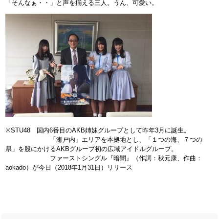
「そんなぁ・・」と声を揃える三人。うん、可愛い。
※STU48 国内6番目のAKB姉妹グループとして昨年3月に誕生。
「瀬戸内」エリアを本拠地とし、「１つの海、７つの
県」を股にかけるAKBグループ初の広域アイドルグループ。
ファーストシングル『暗闇』（作詞：秋元康、作曲：
aokado）が今日（2018年1月31日）リリース