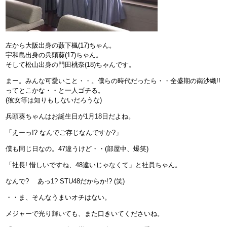
左から大阪出身の藪下楓(17)ちゃん。
宇和島出身の兵頭葵(17)ちゃん。
そして松山出身の門田桃奈(18)ちゃんです。
まー。みんな可愛いこと・・。僕らの時代だったら・・全盛期の南沙織!!
ってとこかな・・と一人ゴチる。
(彼女等は知りもしないだろうな)
兵頭葵ちゃんはお誕生日が1月18日だよね。
「えーっ!? なんでご存じなんですか?」
僕も同じ日なの。47違うけど・・(部屋中、爆笑)
「社長! 惜しいですね、48違いじゃなくて」と社員ちゃん。
なんで? あっ1? STU48だからか!? (笑)
・・ま、そんなうまいオチはない。
メジャーで光り輝いても、また口きいてくださいね。