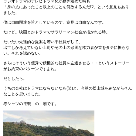
ラジオドラマのテレビドラマ化が動き始めた時も
「身の丈にあったこと以上のことを何故するんだ!?」という意見もあり
ました。
僕は自由闊達を旨としているので、意見は自由なんです。
だけど。映画とかドラマでサラリーマン社会が描かれる時。
だいたい先進的な提案を若い平社員がして、
出世しか考えていない上司やその上の頑固な権力者が首をタテに振らな
い。それを認めない。
さらにそういう優秀で積極的な社員を左遷させる・・というストーリー
がお約束のパターンですよね。
だとしたら。
うちの会社はドラマにならないなあ(笑)と、今朝の松山城をみながらそん
なことを思いました。
赤シャツの逆襲…の、朝です。