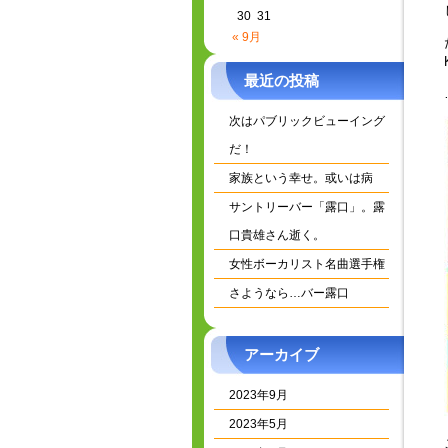
30
31
« 9月
最近の投稿
次はパブリックビューイング
だ！
家族という幸せ。或いは病
サントリーバー「露口」。露
口貴雄さん逝く。
女性ボーカリスト名曲選手権
さようなら…バー露口
アーカイブ
2023年9月
2023年5月