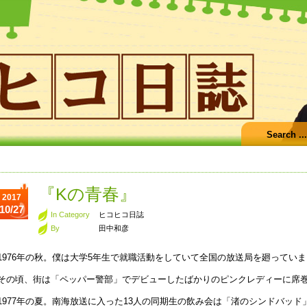
『Kの青春』
2017
10/27
In Category
ヒコヒコ日誌
By
田中和彦
1976年の秋。僕は大学5年生で就職活動をしていて全国の放送局を廻ってい
その頃、街は「ペッパー警部」でデビューしたばかりのピンクレディーに席
1977年の夏。南海放送に入った13人の同期生の飲み会は「渚のシンドバッ