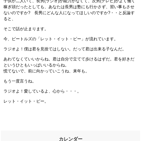
子供が二人いて、長男(ラジオ)が能力がなくて、次男(テレビ)がよく働く
稼ぎ頭だったとしても、あなたは長男は塾にも行かさず、習い事もさせ
ないのですか? 長男にどんな人になってほしいのですか?・・と反論す
ると、
そこで話が止まります。
今、ビートルズの「レット・イット・ビー」が流れています。
ラジオよ！僕は君を見捨てはしない。だって君は出来る子なんだ。
あわてなくていいからね。君は自分で立てて歩けるはずだ。君を好きだ
というひともいっぱいいるからね。
慌てないで、前に向かっていこうね、来年も。
もう一度言うね。
ラジオよ！愛しているよ、心から・・・。
レット・イット・ビー。
カレンダー