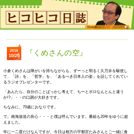
2016
『くめさんの空』
10/25
小倉くめさんは障がいを持ちながらも、ずーっと明るく久万弁を駆使し
て、「詩」を、「哲学」を、「あるべき日本人の姿」を話してくれてい
るラジオプレゼンターです。
「あんたら、自分のことばっかし考えて、ちーとポロなんとんと違う
か!?」・・の口調が大好きです。
ちなみに、70歳におなりです。
で。南海放送の良心・・・と僕は呼んでいます。番組も20年をゆうに超
えました。
年に一二度だけなんですが、今日は相方の宇都宮たみさんとご一緒に食