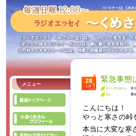
緊急事態
28
メニュー
1月
In Category
未
By
番
こんにちは！
やっと寒さの峠
本当に大変な寒