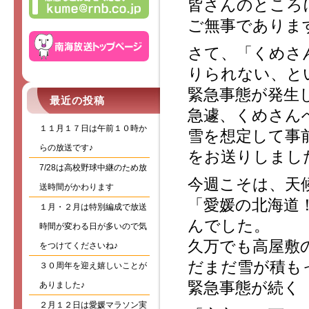
皆さんのところ
ご無事でありま
さて、「くめさ
りられない、と
緊急事態が発生
最近の投稿
急遽、くめさん
１１月１７日は午前１０時か
雪を想定して事
らの放送です♪
をお送りしまし
7/28は高校野球中継のため放
今週こそは、天
送時間がかわります
「愛媛の北海道
１月・２月は特別編成で放送
んでした。
時間が変わる日が多いので気
久万でも高屋敷
をつけてくださいね♪
だまだ雪が積も
３０周年を迎え嬉しいことが
緊急事態が続く
ありました♪
２月１２日は愛媛マラソン実