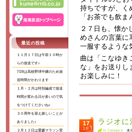
持ちですが、く
「お茶でも飲ま
２７日も、懐か
めさんの言葉に
最近の投稿
一服するような
１１月１７日は午前１０時か
曲は「こなゆき
らの放送です♪
な」をお送りし
7/28は高校野球中継のため放
お楽しみに！
送時間がかわります
１月・２月は特別編成で放送
時間が変わる日が多いので気
をつけてくださいね♪
３０周年を迎え嬉しいことが
ラジオに
ありました♪
17
1月
２月１２日は愛媛マラソン実
In Category
未