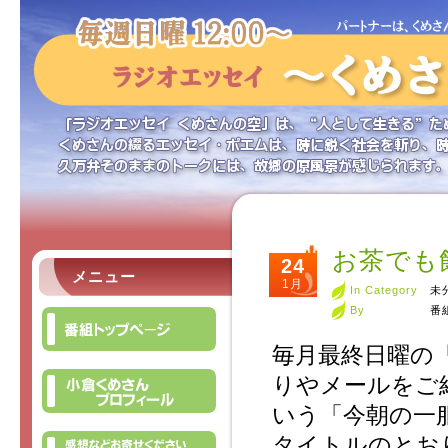
お茶でも
24
メニュー
1月
In Category
未
By
番
毎月最終日曜の
りやメールをご
いう「今朝の一
タイトルのとお