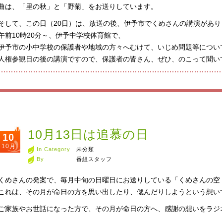
曲は、「里の秋」と「野菊」をお送りしています。
そして、この日（20日）は、放送の後、伊予市でくめさんの講演があり
午前10時20分～、伊予中学校体育館で、
伊予市の小中学校の保護者や地域の方々へむけて、いじめ問題等につい
人権参観日の後の講演ですので、保護者の皆さん、ぜひ、のこって聞い
10月13日は追慕の日
10
10月
In Category
未分類
By
番組スタッフ
くめさんの発案で、毎月中旬の日曜日にお送りしている「くめさんの空
これは、その月が命日の方を思い出したり、偲んだりしようという想い
ご家族やお世話になった方で、その月が命日の方へ、感謝の想いをラジ