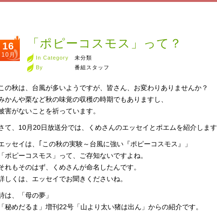
「ポピーコスモス」って？
16
10月
In Category
未分類
By
番組スタッフ
この秋は、台風が多いようですが、皆さん、お変わりありませんか？
みかんや栗など秋の味覚の収穫の時期でもありますし、
被害がないことを祈っています。
さて、10月20日放送分では、くめさんのエッセイとポエムを紹介しま
エッセイは、｢この秋の実験～台風に強い『ポピーコスモス』」
「ポピーコスモス」って、ご存知ないですよね。
それもそのはず、くめさんが命名したんです。
詳しくは、エッセイでお聞きくださいね。
詩は、「母の夢」
「秘めだるま」増刊22号「山より太い猪は出ん」からの紹介です。