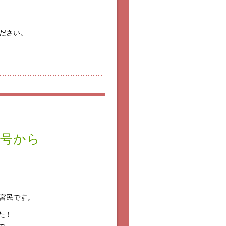
ださい。
1号から
宮民です。
た！