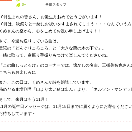
By
番組スタッフ
10月生まれの皆さん、お誕生月おめでとうございます！
10月は、秋祭りと一緒にお祝いをすまされてしまう・・・なんていう
くめさんの空から、心をこめてお祝い申し上げます！！
さて、今週お送りしている曲は、
童謡の「どんぐりころころ」と「大きな栗の木の下で」。
一緒に歌って、身振り手振りもつけて楽しんでくださいね。
「この曲しっとるけ」のコーナーでは、懐かしの名曲、三橋美智也さん
こちらもお楽しみに！
また、この日は、くめさんが詩を朗読しています。
秘めだるま増刊号「山より太い猪は出ん」より、「ネルソン・マンデラ
そして、来月はもう11月！
11月の誕生日メッセージは、11月15日までに届くようにお寄せくださ
お待ちしています～