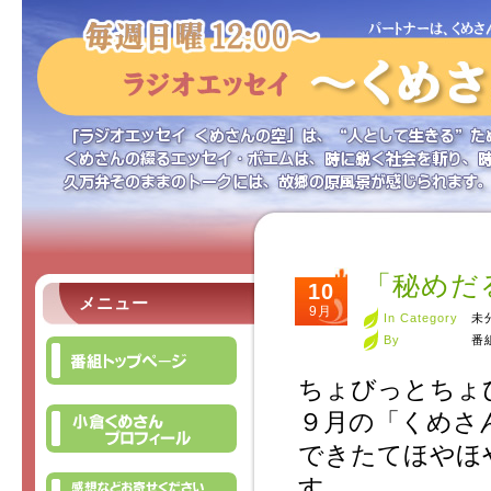
「秘めだ
10
メニュー
9月
In Category
未
By
番
ちょびっとちょ
９月の「くめさ
できたてほやほ
す。