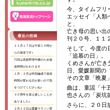
今、タイムフリ
エッセイ「人類
と、
亡き母の思い出
最近の投稿
刊２０号、１１
１１月１７日は午前１０時か
そして、今度の
らの放送です♪
「追慕の日」。
7/28は高校野球中継のため放
くめさんが亡き
送時間がかわります
日、愛媛新聞の
１月・２月は特別編成で放送
その文章「晩夏
時間が変わる日が多いので気
曲は、童謡「十
をつけてくださいね♪
也さんの「炭坑
３０周年を迎え嬉しいことが
ありました♪
さらに、２０日
２月１２日は愛媛マラソン実