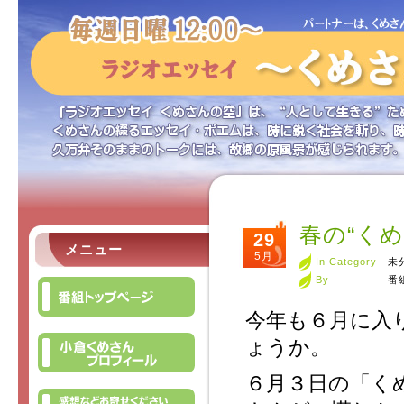
春の“く
29
メニュー
5月
In Category
未
By
番
今年も６月に入
ょうか。
６月３日の「く