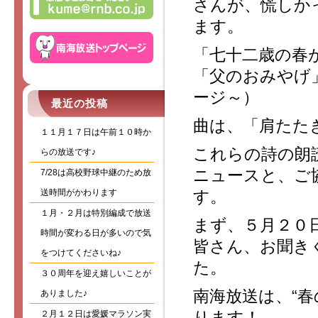
さんが、慌しか
ます。
「七十二歳の春
「父のおみやげ
ージ～）
最近の投稿
曲は、「肩たた
１１月１７日は午前１０時か
これらの詩の朗
らの放送です♪
ニュースと、ご
7/28は高校野球中継のため放
送時間がかわります
す。
１月・２月は特別編成で放送
まず、５月２０
時間が変わる日が多いので気
皆さん、お聞き
をつけてくださいね♪
た。
３０周年を迎え嬉しいことが
南海放送は、“
ありました♪
ります！
２月１２日は愛媛マラソン実