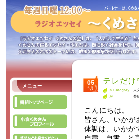
テレだけ
05
メニュー
5月
In Category
未
By
番
こんにちは。
皆さん、いかが
体調は、いかが
自粛、自粛、と