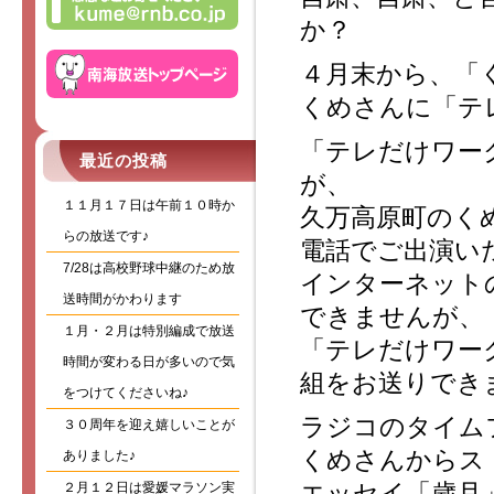
か？
４月末から、「
くめさんに「テ
「テレだけワー
最近の投稿
が、
１１月１７日は午前１０時か
久万高原町のく
らの放送です♪
電話でご出演い
7/28は高校野球中継のため放
インターネット
送時間がかわります
できませんが、
１月・２月は特別編成で放送
「テレだけワー
時間が変わる日が多いので気
組をお送りでき
をつけてくださいね♪
ラジコのタイム
３０周年を迎え嬉しいことが
くめさんからス
ありました♪
エッセイ「歳月
２月１２日は愛媛マラソン実