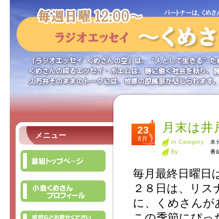
月末は井
23
メニュー
8月
In Category
未
By
番
毎月最終日曜日
２８日は、リス
に、くめさんが
この季節にぴっ