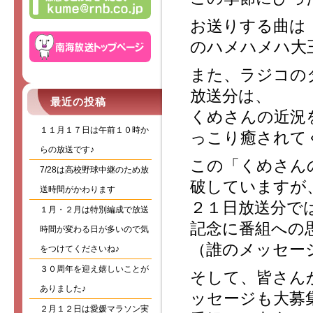
お送りする曲は
のハメハメハ大
また、ラジコの
放送分は、
最近の投稿
くめさんの近況
１１月１７日は午前１０時か
っこり癒されて
らの放送です♪
この「くめさん
7/28は高校野球中継のため放
破していますが
送時間がかわります
２１日放送分で
１月・２月は特別編成で放送
記念に番組への
時間が変わる日が多いので気
（誰のメッセー
をつけてくださいね♪
３０周年を迎え嬉しいことが
そして、皆さん
ありました♪
ッセージも大募
２月１２日は愛媛マラソン実