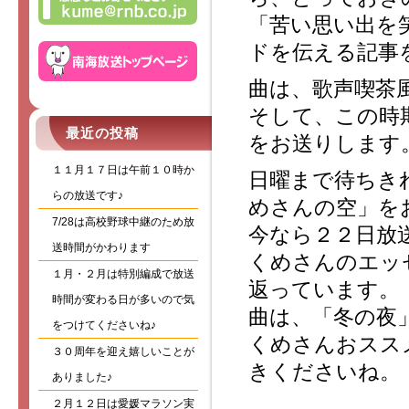
「苦い思い出を
ドを伝える記事
曲は、歌声喫茶
そして、この時
最近の投稿
をお送りします
１１月１７日は午前１０時か
日曜まで待ちき
らの放送です♪
めさんの空」を
7/28は高校野球中継のため放
今なら２２日放
送時間がかわります
くめさんのエッ
１月・２月は特別編成で放送
返っています。
時間が変わる日が多いので気
曲は、「冬の夜
をつけてくださいね♪
くめさんおスス
３０周年を迎え嬉しいことが
きくださいね。
ありました♪
２月１２日は愛媛マラソン実