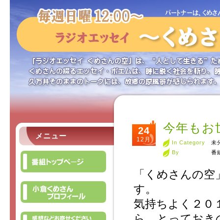
今年もお
24
メニュー
12月
In Category
未
By
番
「くめさんの空
す。
気持ちよく２０
ら、とっておき