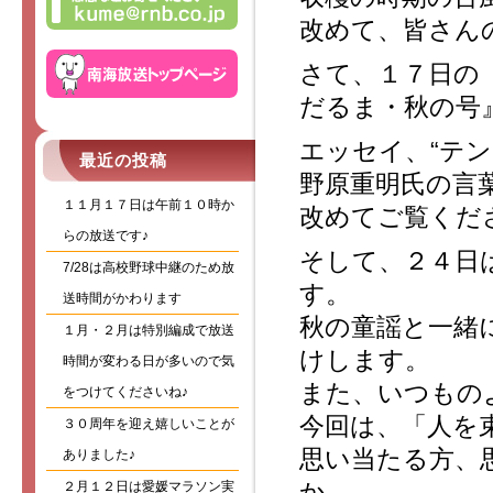
改めて、皆さん
さて、１７日の
だるま・秋の号
エッセイ、“テ
最近の投稿
野原重明氏の言
１１月１７日は午前１０時か
改めてご覧くだ
らの放送です♪
そして、２４日
7/28は高校野球中継のため放
す。
送時間がかわります
秋の童謡と一緒
１月・２月は特別編成で放送
けします。
時間が変わる日が多いので気
また、いつもの
をつけてくださいね♪
今回は、「人を
３０周年を迎え嬉しいことが
思い当たる方、
ありました♪
か。
２月１２日は愛媛マラソン実