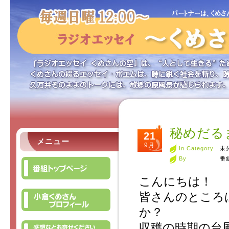
秘めだる
21
メニュー
9月
In Category
未
By
番
こんにちは！
皆さんのところ
か？
収穫の時期の台