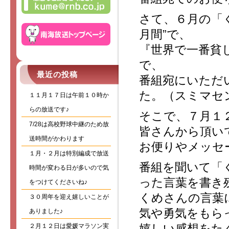
さて、６月の「
月間”で、
『世界で一番貧
で、
最近の投稿
番組宛にいただ
た。（スミマセ
１１月１７日は午前１０時か
らの放送です♪
そこで、７月１
7/28は高校野球中継のため放
皆さんから頂い
送時間がかわります
お便りやメッセ
１月・２月は特別編成で放送
番組を聞いて「
時間が変わる日が多いので気
った言葉を書き
をつけてくださいね♪
くめさんの言葉
３０周年を迎え嬉しいことが
気や勇気をもら
ありました♪
嬉しい感想をた
２月１２日は愛媛マラソン実