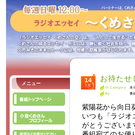
お待たせ
14
メニュー
7月
In Category
未
By
番
紫陽花から向日
いつも「ラジオ
がとうございま
番組宛てのお便