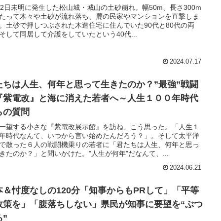
12日未明に発生した松山城・城山の土砂崩れ。幅50m、長さ300m
たって木々や土砂が流れ落ち、麓の民家やマンションを直撃しま
。土砂で押しつぶされた木造住宅に住んでいた90代と80代の両
そして同居して介護をしていたという40代...
2024.07.17
たちは人生、何年と思って生きたのか？”最強”戦闘
『紫電改』と海に消えた若者へ～人生１００年時代
らの質問
一望する小さな『紫電改展示館』を訪ね、こう思った。「人生１
年時代なんて、いつから言い始めたんだろう？」。そして太平洋
で散った６人の戦闘機乗りの若者に「君たちは人生、何年と思っ
きたのか？」と問いかけた。”人生が何年”だなんて、...
2024.06.21
本＆忖度なしの120分「知事からもPRして」「平等
政策を」「腹落ちしない」県民が知事に要望を“ぶつ
る”