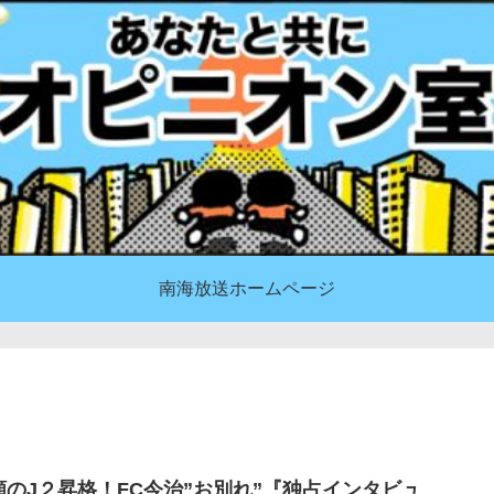
南海放送ホームページ
願のJ２昇格！FC今治”お別れ”『独占インタビュ