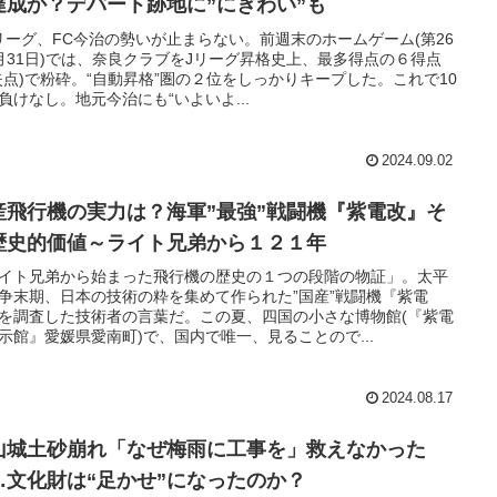
達成か？デパート跡地に”にぎわい”も
リーグ、FC今治の勢いが止まらない。前週末のホームゲーム(第26
月31日)では、奈良クラブをJリーグ昇格史上、最多得点の６得点
失点)で粉砕。“自動昇格”圏の２位をしっかりキープした。これで10
負けなし。地元今治にも“いよいよ...
2024.09.02
産飛行機の実力は？海軍”最強”戦闘機『紫電改』そ
歴史的価値～ライト兄弟から１２１年
イト兄弟から始まった飛行機の歴史の１つの段階の物証」。太平
争末期、日本の技術の粋を集めて作られた”国産”戦闘機『紫電
を調査した技術者の言葉だ。この夏、四国の小さな博物館(『紫電
示館』愛媛県愛南町)で、国内で唯一、見ることので...
2024.08.17
山城土砂崩れ「なぜ梅雨に工事を」救えなかった
…文化財は“足かせ”になったのか？