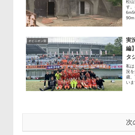
松山
す。
6m
90
実
オピニオン室
編
タ
私は
況を
歳、
いま
次