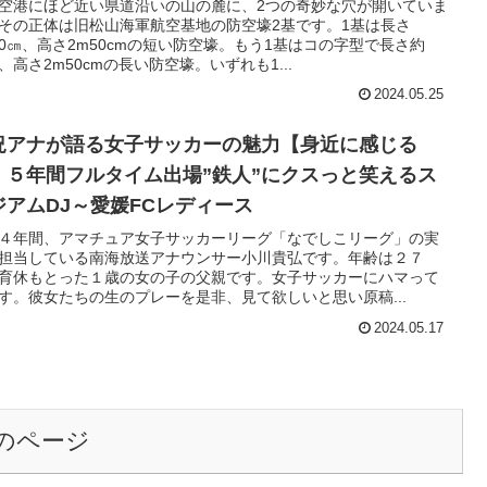
空港にほど近い県道沿いの山の麓に、2つの奇妙な穴が開いていま
その正体は旧松山海軍航空基地の防空壕2基です。1基は長さ
50㎝、高さ2m50cmの短い防空壕。もう1基はコの字型で長さ約
m、高さ2m50cmの長い防空壕。いずれも1...
2024.05.25
況アナが語る女子サッカーの魅力【身近に感じる
】５年間フルタイム出場”鉄人”にクスっと笑えるス
ジアムDJ～愛媛FCレディース
４年間、アマチュア女子サッカーリーグ「なでしこリーグ」の実
担当している南海放送アナウンサー小川貴弘です。年齢は２７
育休もとった１歳の女の子の父親です。女子サッカーにハマって
す。彼女たちの生のプレーを是非、見て欲しいと思い原稿...
2024.05.17
のページ