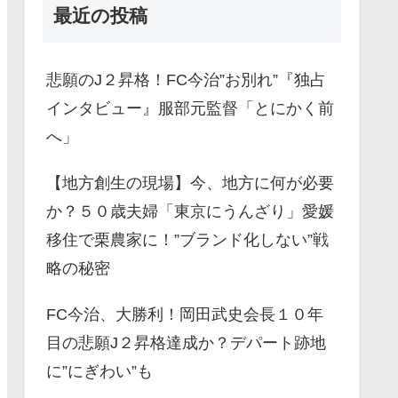
最近の投稿
悲願のJ２昇格！FC今治”お別れ”『独占
インタビュー』服部元監督「とにかく前
へ」
【地方創生の現場】今、地方に何が必要
か？５０歳夫婦「東京にうんざり」愛媛
移住で栗農家に！”ブランド化しない”戦
略の秘密
FC今治、大勝利！岡田武史会長１０年
目の悲願J２昇格達成か？デパート跡地
に”にぎわい”も