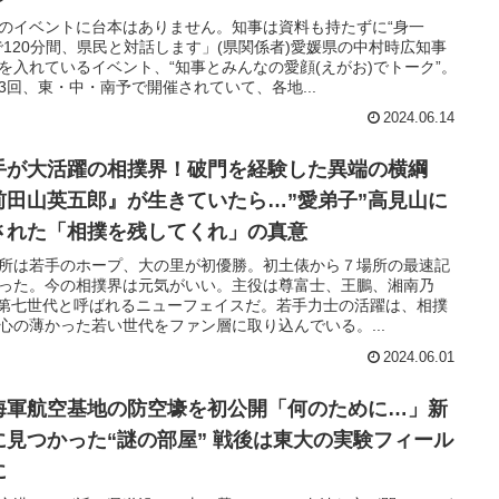
のイベントに台本はありません。知事は資料も持たずに“身一
で120分間、県民と対話します」(県関係者)愛媛県の中村時広知事
を入れているイベント、“知事とみんなの愛顔(えがお)でトーク”。
3回、東・中・南予で開催されていて、各地...
2024.06.14
手が大活躍の相撲界！破門を経験した異端の横綱
前田山英五郎』が生きていたら…”愛弟子”高見山に
された「相撲を残してくれ」の真意
所は若手のホープ、大の里が初優勝。初土俵から７場所の最速記
った。今の相撲界は元気がいい。主役は尊富士、王鵬、湘南乃
..第七世代と呼ばれるニューフェイスだ。若手力士の活躍は、相撲
心の薄かった若い世代をファン層に取り込んでいる。...
2024.06.01
海軍航空基地の防空壕を初公開「何のために…」新
に見つかった“謎の部屋” 戦後は東大の実験フィール
に