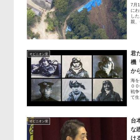
7月
にわ
した
親、
君
オピニオン室
機
か
海を
００
戦争
て生
台
オピニオン室
な
け