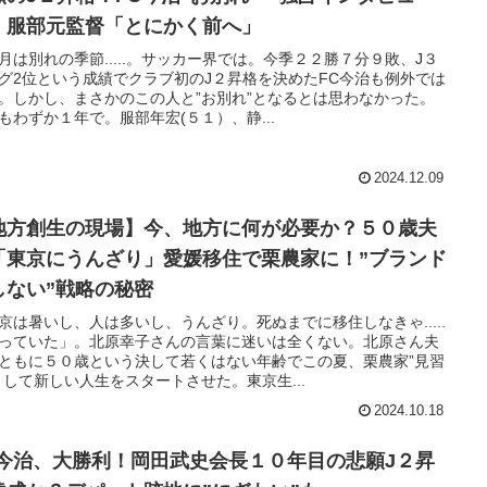
』服部元監督「とにかく前へ」
月は別れの季節.....。サッカー界では。今季２２勝７分９敗、J３
グ2位という成績でクラブ初のJ２昇格を決めたFC今治も例外では
。しかし、まさかのこの人と”お別れ”となるとは思わなかった。
もわずか１年で。服部年宏(５１）、静...
2024.12.09
地方創生の現場】今、地方に何が必要か？５０歳夫
「東京にうんざり」愛媛移住で栗農家に！”ブランド
しない”戦略の秘密
京は暑いし、人は多いし、うんざり。死ぬまでに移住しなきゃ.....
っていた」。北原幸子さんの言葉に迷いは全くない。北原さん夫
ともに５０歳という決して若くはない年齢でこの夏、栗農家”見習
として新しい人生をスタートさせた。東京生...
2024.10.18
C今治、大勝利！岡田武史会長１０年目の悲願J２昇