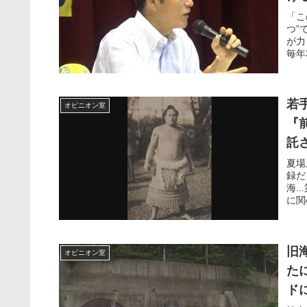
「こ
つ”
が力
毎年
若
オピニオン室
『
託
夏場
録だ
海.
に関
旧
オピニオン室
た
ド