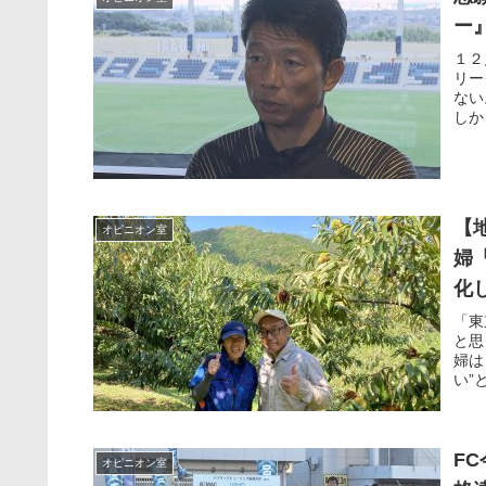
ー
１２
リー
ない
しか
【
オピニオン室
婦
化
「東
と思
婦は
い”
F
オピニオン室