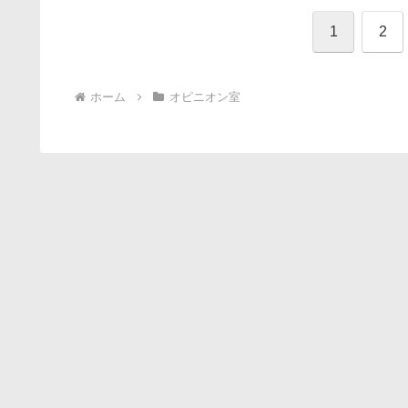
1
2
ホーム
オピニオン室