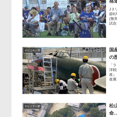
格
J３
節8
(無
試合
国
オピニオン室
の
「ラ
洋戦
改』
改展
松
オピニオン室
命